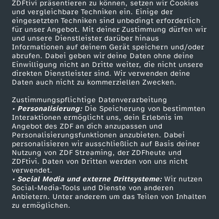
ZDFtivi präsentieren zu können, setzen wir Cookies
und vergleichbare Techniken ein. Einige der
eingesetzten Techniken sind unbedingt erforderlich
für unser Angebot. Mit deiner Zustimmung dürfen wir
Mehr ZDF
Service
und unsere Dienstleister darüber hinaus
Informationen auf deinem Gerät speichern und/oder
ZDF-Apps
ZDFmitreden
abrufen. Dabei geben wir deine Daten ohne deine
Einwilligung nicht an Dritte weiter, die nicht unsere
Smart TV
Kontakt zum ZDF
direkten Dienstleister sind. Wir verwenden deine
Daten auch nicht zu kommerziellen Zwecken.
ZDFtext
Tickets
Zustimmungspflichtige Datenverarbeitung
Livestreams
Zuschauerservice
• Personalisierung:
Die Speicherung von bestimmten
Sendungen A-Z
Hilfe
Interaktionen ermöglicht uns, dein Erlebnis im
Angebot des ZDF an dich anzupassen und
TV-Programm
Personalisierungsfunktionen anzubieten. Dabei
personalisieren wir ausschließlich auf Basis deiner
Nutzung von ZDF Streaming, der ZDFheute und
ZDFtivi. Daten von Dritten werden von uns nicht
Das ZDF
verwendet.
• Social Media und externe Drittsysteme:
Wir nutzen
ZDF Unternehmen
Social-Media-Tools und Dienste von anderen
Anbietern. Unter anderem um das Teilen von Inhalten
Karriere
zu ermöglichen.
Presseportal