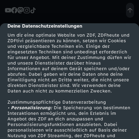
o
Deine Datenschutzeinstellungen
cmp-dialog-description
Um dir eine optimale Website von ZDF, ZDFheute und
ZDFtivi präsentieren zu können, setzen wir Cookies
und vergleichbare Techniken ein. Einige der
eingesetzten Techniken sind unbedingt erforderlich
für unser Angebot. Mit deiner Zustimmung dürfen wir
Mehr ZDF
Service
und unsere Dienstleister darüber hinaus
Informationen auf deinem Gerät speichern und/oder
ZDF-Apps
ZDFmitreden
abrufen. Dabei geben wir deine Daten ohne deine
Einwilligung nicht an Dritte weiter, die nicht unsere
Smart TV
Kontakt zum ZDF
direkten Dienstleister sind. Wir verwenden deine
Daten auch nicht zu kommerziellen Zwecken.
ZDFtext
Tickets
Zustimmungspflichtige Datenverarbeitung
Livestreams
Zuschauerservice
• Personalisierung:
Die Speicherung von bestimmten
Sendungen A-Z
Hilfe
Interaktionen ermöglicht uns, dein Erlebnis im
Angebot des ZDF an dich anzupassen und
TV-Programm
Personalisierungsfunktionen anzubieten. Dabei
personalisieren wir ausschließlich auf Basis deiner
Nutzung von ZDF Streaming, der ZDFheute und