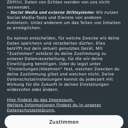
ZDFtivi. Daten von Dritten werden von uns nicht
Das ZDF
verwendet.
• Social Media und externe Drittsysteme:
Wir nutzen
ZDF Unternehmen
Social-Media-Tools und Dienste von anderen
Anbietern. Unter anderem um das Teilen von Inhalten
Karriere
zu ermöglichen.
Presseportal
Du kannst entscheiden, für welche Zwecke wir deine
ZDF goes Schule
Daten speichern und verarbeiten dürfen. Dies
betrifft nur dein aktuell genutztes Gerät. Mit
Werbefernsehen
"Zustimmen" erklärst du deine Zustimmung zu
unserer Datenverarbeitung, für die wir deine
Mainzelmännchen
Einwilligung benötigen. Oder du legst unter
"Einstellungen/Ablehnen" fest, welchen Zwecken du
deine Zustimmung gibst und welchen nicht. Deine
Datenschutzeinstellungen kannst du jederzeit mit
Wirkung für die Zukunft in deinen Einstellungen
widerrufen oder ändern.
Hier findest du das Impressum.
Partner
Weitere Informationen findest du in unserer
Datenschutzerklärung.
Zustimmen