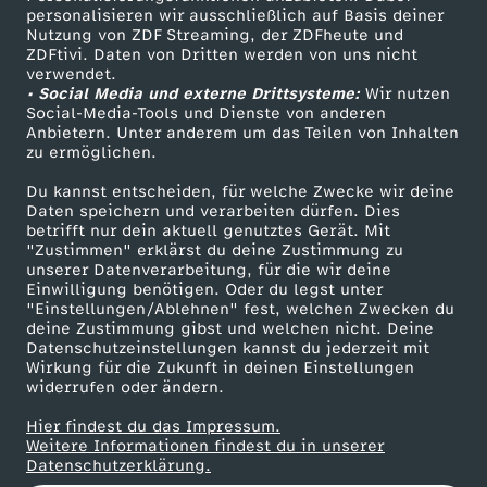
ö
t
d
z
e
i
n
a
a
2
e
e
-
personalisieren wir ausschließlich auf Basis deiner
+
n
i
Nutzung von ZDF Streaming, der ZDFheute und
r
z
e
d
M
r
e
ZDFtivi. Daten von Dritten werden von uns nicht
s
b
1
Das ZDF
s
i
D
verwendet.
g
n
d
r
• Social Media und externe Drittsysteme:
Wir nutzen
ZDF Unternehmen
i
a
?
t
G
s
Social-Media-Tools und Dienste von anderen
t
h
e
Anbietern. Unter anderem um das Teilen von Inhalten
Karriere
o
m
e
zu ermöglichen.
c
m
e
t
Presseportal
e
n
r
h
i
Du kannst entscheiden, für welche Zwecke wir deine
r
ZDF goes Schule
h
a
Daten speichern und verarbeiten dürfen. Dies
h
C
r
a
F
betrifft nur dein aktuell genutztes Gerät. Mit
Werbefernsehen
n
t
j
"Zustimmen" erklärst du deine Zustimmung zu
t
e
e
unserer Datenverarbeitung, für die wir deine
Mainzelmännchen
c
i
Einwilligung benötigen. Oder du legst unter
e
P
a
"Einstellungen/Ablehnen" fest, welchen Zwecken du
i
n
h
l
deine Zustimmung gibst und welchen nicht. Deine
L
a
Datenschutzeinstellungen kannst du jederzeit mit
g
Wirkung für die Zukunft in deinen Einstellungen
m
t
t
m
widerrufen oder ändern.
e
p
d
n
u
Hier findest du das Impressum.
s
Partner
Weitere Informationen findest du in unserer
i
a
i
Datenschutzerklärung.