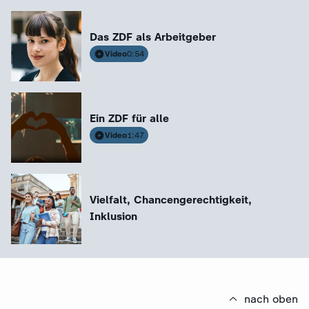
Das ZDF als Arbeitgeber
Video
0:54
:
:
LinkedIn
LinkedIn
Gökays Weg zum Data
"Ich sorge dafür
Scientist
aussieht"
Ein ZDF für alle
Video
1:47
Vielfalt, Chancengerechtigkeit,
Inklusion
nach oben