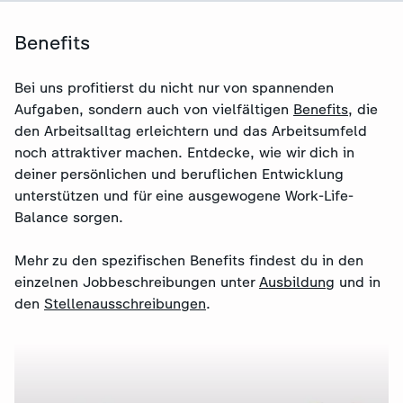
Benefits
Bei uns profitierst du nicht nur von spannenden
Aufgaben, sondern auch von vielfältigen
Benefits
, die
den Arbeitsalltag erleichtern und das Arbeitsumfeld
noch attraktiver machen. Entdecke, wie wir dich in
deiner persönlichen und beruflichen Entwicklung
:
:
Trainee
unterstützen und für eine ausgewogene Work-Life-
Volontariat Bildmischung /
Balance sorgen.
Bildregie
Video
2:38
Mehr zu den spezifischen Benefits findest du in den
einzelnen Jobbeschreibungen unter
Ausbildung
und in
den
Stellenausschreibungen
.