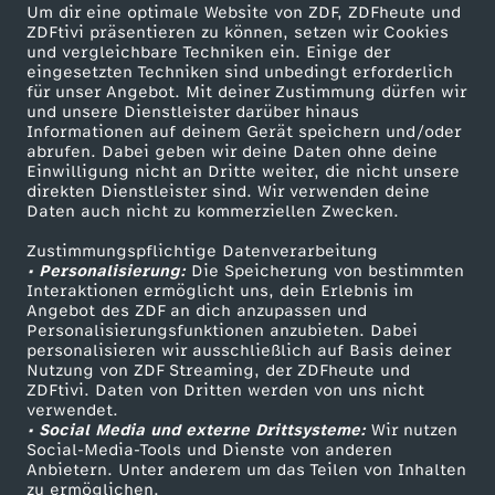
Um dir eine optimale Website von ZDF, ZDFheute und
ZDFtivi präsentieren zu können, setzen wir Cookies
und vergleichbare Techniken ein. Einige der
eingesetzten Techniken sind unbedingt erforderlich
für unser Angebot. Mit deiner Zustimmung dürfen wir
Mehr ZDF
Service
und unsere Dienstleister darüber hinaus
Informationen auf deinem Gerät speichern und/oder
ZDF-Apps
ZDFmitreden
abrufen. Dabei geben wir deine Daten ohne deine
Einwilligung nicht an Dritte weiter, die nicht unsere
Smart TV
Kontakt zum ZDF
direkten Dienstleister sind. Wir verwenden deine
Daten auch nicht zu kommerziellen Zwecken.
ZDFtext
Tickets
Zustimmungspflichtige Datenverarbeitung
Livestreams
Zuschauerservice
• Personalisierung:
Die Speicherung von bestimmten
Sendungen A-Z
Hilfe
Interaktionen ermöglicht uns, dein Erlebnis im
Angebot des ZDF an dich anzupassen und
TV-Programm
Personalisierungsfunktionen anzubieten. Dabei
personalisieren wir ausschließlich auf Basis deiner
Nutzung von ZDF Streaming, der ZDFheute und
ZDFtivi. Daten von Dritten werden von uns nicht
Das ZDF
verwendet.
• Social Media und externe Drittsysteme:
Wir nutzen
ZDF Unternehmen
Social-Media-Tools und Dienste von anderen
Anbietern. Unter anderem um das Teilen von Inhalten
Karriere
zu ermöglichen.