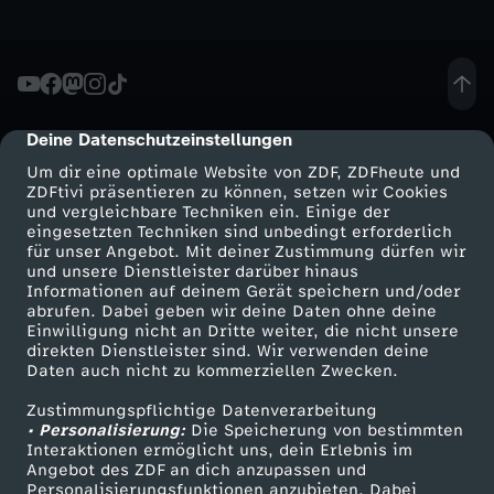
i
h
J
g
i
A
m
u
e
c
ß
t
d
a
m
r
u
e
B
K
o
o
t
u
u
D
a
e
d
t
P
o
b
s
e
r
a
u
m
n
a
r
s
m
t
l
l
o
l
x
e
s
r
m
r
c
n
t
n
e
a
t
Deine Datenschutzeinstellungen
y
i
R
i
cmp-dialog-description
l
d
i
p
e
t
n
c
i
i
i
h
Um dir eine optimale Website von ZDF, ZDFheute und
S
S
s
S
m
-
-
e
a
n
ZDFtivi präsentieren zu können, setzen wir Cookies
e
u
.
e
B
r
l
h
und vergleichbare Techniken ein. Einige der
c
n
t
e
p
h
–
eingesetzten Techniken sind unbedingt erforderlich
t
F
E
S
g
m
g
für unser Angebot. Mit deiner Zustimmung dürfen wir
r
n
D
-
a
e
e
e
Mehr ZDF
Service
e
g
a
i
und unsere Dienstleister darüber hinaus
u
o
G
o
r
x
Informationen auf deinem Gerät speichern und/oder
k
e
s
T
ZDF-Apps
ZDFmitreden
!
d
i
M
abrufen. Dabei geben wir deine Daten ohne deine
u
m
g
i
-
M
n
d
Einwilligung nicht an Dritte weiter, die nicht unsere
r
p
e
Smart TV
Kontakt zum ZDF
r
e
p
a
d
e
a
direkten Dienstleister sind. Wir verwenden deine
S
e
i
w
i
m
Daten auch nicht zu kommerziellen Zwecken.
ZDFtext
Tickets
D
e
n
u
e
p
s
y
i
r
n
e
s
y
Zustimmungspflichtige Datenverarbeitung
Livestreams
Zuschauerservice
ü
S
l
e
o
K
i
l
i
n
• Personalisierung:
Die Speicherung von bestimmten
n
e
c
Sendungen A-Z
Hilfe
o
t
e
Interaktionen ermöglicht uns, dein Erlebnis im
d
r
I
l
h
c
l
Angebot des ZDF an dich anzupassen und
r
n
n
TV-Programm
Personalisierungsfunktionen anzubieten. Dabei