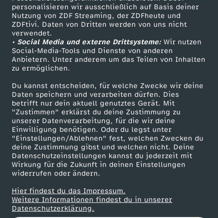
e
a
e
g
v
r
h
f
a
s
a
U
I
o
personalisieren wir ausschließlich auf Basis deiner
n
h
i
k
a
Nutzung von ZDF Streaming, der ZDFheute und
T
n
n
a
o
i
ZDFtivi. Daten von Dritten werden von uns nicht
g
s
Das ZDF
l
S
.
r
verwendet.
e
ü
a
e
s
r
i
s
u
• Social Media und externe Drittsysteme:
Wir nutzen
ZDF Unternehmen
n
c
Social-Media-Tools und Dienste von anderen
A
S
m
s
r
Anbietern. Unter anderem um das Teilen von Inhalten
Karriere
d
t
i
a
s
f
zu ermöglichen.
O
h
Presseportal
w
i
s
d
e
Du kannst entscheiden, für welche Zwecke wir deine
c
T
c
d
ZDF goes Schule
d
t
Daten speichern und verarbeiten dürfen. Dies
i
betrifft nur dein aktuell genutztes Gerät. Mit
t
e
e
Werbefernsehen
r
k
r
h
e
"Zustimmen" erklärst du deine Zustimmung zu
y
e
unserer Datenverarbeitung, für die wir deine
Mainzelmännchen
f
P
v
n
Einwilligung benötigen. Oder du legst unter
G
s
u
ö
m
"Einstellungen/Ablehnen" fest, welchen Zwecken du
s
d
t
deine Zustimmung gibst und welchen nicht. Deine
a
o
g
e
Datenschutzeinstellungen kannst du jederzeit mit
d
m
n
S
s
e
Wirkung für die Zukunft in deinen Einstellungen
widerrufen oder ändern.
u
n
e
s
e
p
s
c
e
r
Hier findest du das Impressum.
Partner
l
M
s
Weitere Informationen findest du in unserer
c
r
t
h
Datenschutzerklärung.
u
M