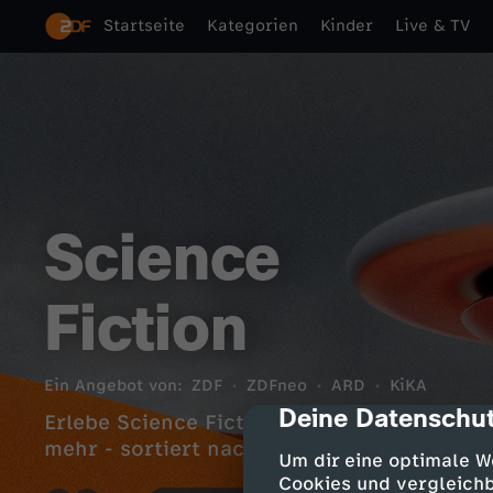
Startseite
Kategorien
Kinder
Live & TV
Science
Fiction
Ein Angebot von:
ZDF
ZDFneo
ARD
KiKA
Deine Datenschut
cmp-dialog-des
Erlebe Science Fiction mit spektakulären S
mehr - sortiert nach deinen Interessen.
Um dir eine optimale W
Cookies und vergleichb