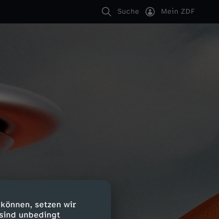
Suche
Mein ZDF
 können, setzen wir
 sind unbedingt