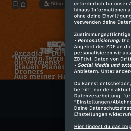
erforderlich für unser
Filtern
hinaus Informationen a
ohne deine Einwilligung
verwenden deine Daten
Zustimmungspflichtige
• Personalisierung:
Die 
Angebot des ZDF an dic
Arcadia – Du bekommst was
personalisieren wir au
Mission Terra - Expedition zum
Alle Inhalte
Filme
Serien
Animation
ZDFtivi. Daten von Dri
du verdienst
E
• Social Media und ext
blauen Planeten
I
Droners
Anbietern. Unter ander
Neu
Aus meiner Haut
s
n
Du kannst entscheiden,
c
betrifft nur dein aktu
f
Datenverarbeitung, für 
"Einstellungen/Ablehn
a
i
Deine Datenschutzeinst
Einstellungen widerruf
p
n
Hier findest du das Im