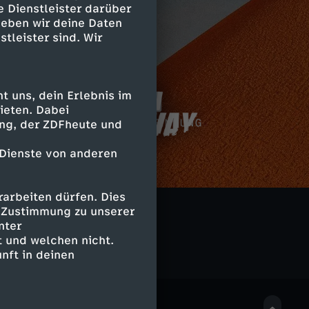
e Dienstleister darüber
geben wir deine Daten
stleister sind. Wir
 uns, dein Erlebnis im
ieten. Dabei
ing, der ZDFheute und
Q Pootle 5
K
 Dienste von anderen
Zero - Thriller
A
I AM
DreaMars
I
B
arbeiten dürfen. Dies
-
e Zustimmung zu unserer
r
nter
 und welchen nicht.
D
nft in deinen
e
i
a