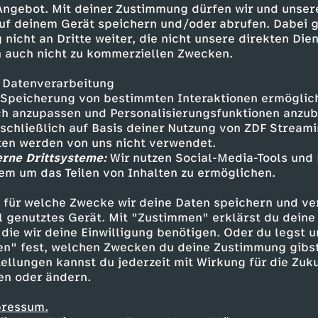
 Angebot. Mit deiner Zustimmung dürfen wir und unser
uf deinem Gerät speichern und/oder abrufen. Dabei 
 nicht an Dritte weiter, die nicht unsere direkten Dien
 auch nicht zu kommerziellen Zwecken.
 Datenverarbeitung
Speicherung von bestimmten Interaktionen ermöglicht
h anzupassen und Personalisierungsfunktionen anzub
sschließlich auf Basis deiner Nutzung von ZDF Stream
tten werden von uns nicht verwendet.
Eden 3030
T
erne Drittsysteme:
Wir nutzen Social-Media-Tools und
Soul Shift
C
Stardust Hotel
em um das Teilen von Inhalten zu ermöglichen.
Exit
h
o
 für welche Zwecke wir deine Daten speichern und ver
e
ell genutztes Gerät. Mit "Zustimmen" erklärst du dein
n
die wir deine Einwilligung benötigen. Oder du legst u
en" fest, welchen Zwecken du deine Zustimmung gibst
O
ellungen kannst du jederzeit mit Wirkung für die Zuku
c
en oder ändern.
r
o
pressum.