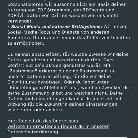
5
h
s
personalisieren wir ausschließlich auf Basis deiner
k
I
r
l
Nutzung von ZDF Streaming, der ZDFheute und
–
ZDFtivi. Daten von Dritten werden von uns nicht
Das ZDF
r
c
verwendet.
e
.
a
w
D
• Social Media und externe Drittsysteme:
Wir nutzen
ZDF Unternehmen
Social-Media-Tools und Dienste von anderen
i
h
d
Anbietern. Unter anderem um das Teilen von Inhalten
Karriere
i
e
r
zu ermöglichen.
Presseportal
g
i
e
n
g
Du kannst entscheiden, für welche Zwecke wir deine
e
ZDF goes Schule
Daten speichern und verarbeiten dürfen. Dies
e
c
betrifft nur dein aktuell genutztes Gerät. Mit
r
Werbefernsehen
P
i
"Zustimmen" erklärst du deine Zustimmung zu
unserer Datenverarbeitung, für die wir deine
Mainzelmännchen
K
h
G
Einwilligung benötigen. Oder du legst unter
r
t
"Einstellungen/Ablehnen" fest, welchen Zwecken du
r
t
deine Zustimmung gibst und welchen nicht. Deine
e
o
Datenschutzeinstellungen kannst du jederzeit mit
e
Wirkung für die Zukunft in deinen Einstellungen
i
e
widerrufen oder ändern.
s
j
i
Hier findest du das Impressum.
e
Partner
c
Weitere Informationen findest du in unserer
e
l
Datenschutzerklärung.