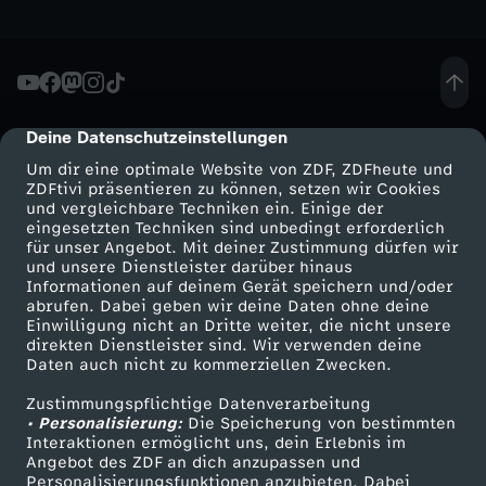
i
h
i
r
s
a
e
D
s
a
o
s
a
w
d
r
r
s
l
s
e
X
a
t
P
Deine Datenschutzeinstellungen
e
e
cmp-dialog-description
e
R
r
p
r
r
Um dir eine optimale Website von ZDF, ZDFheute und
i
i
n
ZDFtivi präsentieren zu können, setzen wir Cookies
B
a
s
l
d
und vergleichbare Techniken ein. Einige der
i
eingesetzten Techniken sind unbedingt erforderlich
c
ß
2
für unser Angebot. Mit deiner Zustimmung dürfen wir
a
m
p
o
a
Mehr ZDF
Service
p
und unsere Dienstleister darüber hinaus
t
Informationen auf deinem Gerät speichern und/oder
i
g
ZDF-Apps
ZDFmitreden
u
s
i
abrufen. Dabei geben wir deine Daten ohne deine
r
n
1
Einwilligung nicht an Dritte weiter, die nicht unsere
Smart TV
Kontakt zum ZDF
u
g
o
direkten Dienstleister sind. Wir verwenden deine
w
e
e
e
n
Daten auch nicht zu kommerziellen Zwecken.
ZDFtext
Tickets
9
r
j
G
Zustimmungspflichtige Datenverarbeitung
Livestreams
Zuschauerservice
e
s
l
:
m
4
• Personalisierung:
Die Speicherung von bestimmten
Sendungen A-Z
Hilfe
e
Interaktionen ermöglicht uns, dein Erlebnis im
ä
e
r
I
Angebot des ZDF an dich anzupassen und
B
a
TV-Programm
Personalisierungsfunktionen anzubieten. Dabei