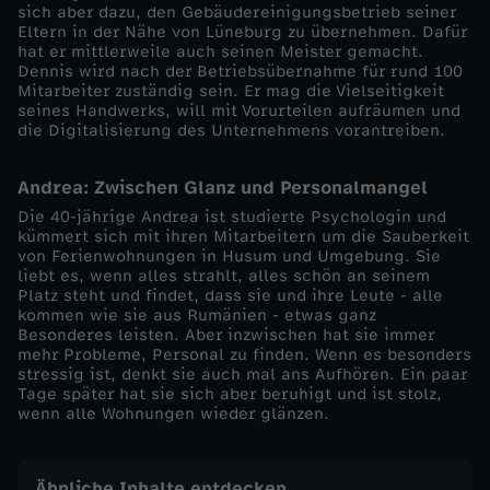
sich aber dazu, den Gebäudereinigungsbetrieb seiner
S
Eltern in der Nähe von Lüneburg zu übernehmen. Dafür
hat er mittlerweile auch seinen Meister gemacht.
Dennis wird nach der Betriebsübernahme für rund 100
c
Mitarbeiter zuständig sein. Er mag die Vielseitigkeit
seines Handwerks, will mit Vorurteilen aufräumen und
h
die Digitalisierung des Unternehmens vorantreiben.
m
Andrea: Zwischen Glanz und Personalmangel
Die 40-jährige Andrea ist studierte Psychologin und
u
kümmert sich mit ihren Mitarbeitern um die Sauberkeit
von Ferienwohnungen in Husum und Umgebung. Sie
liebt es, wenn alles strahlt, alles schön an seinem
t
Platz steht und findet, dass sie und ihre Leute - alle
kommen wie sie aus Rumänien - etwas ganz
z
Besonderes leisten. Aber inzwischen hat sie immer
mehr Probleme, Personal zu finden. Wenn es besonders
stressig ist, denkt sie auch mal ans Aufhören. Ein paar
i
Tage später hat sie sich aber beruhigt und ist stolz,
wenn alle Wohnungen wieder glänzen.
s
Ähnliche Inhalte entdecken