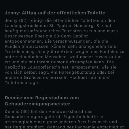
o
Jenny: Alltag auf der öffentlichen Toilette
Jenny (62) reinigt die öffentlichen Toiletten an den
k
Landungsbrücken in St. Pauli in Hamburg. Sie hat
häufig mit unfreundlichen Touristen zu tun und muss
Beschwerden über die 60-Cent-Gebühr
u
entgegennehmen. Die Verschmutzungen, die die
Kunden hinterlassen, können sehr unangenehm sein.
s
Trotzdem mag Jenny ihre Arbeit wegen des Kontakts zu
unterschiedlichen Menschen, weil immer etwas zu tun
ist und sie mit ihrem Humor auftrumpfen kann. Die
-
gebürtige Ecuadorianerin hat Temperament, wie sie
von sich selbst sagt. Am Hafengeburtstag oder bei
anderen Großevents herrscht Hochbetrieb in der
E
Toilettenanlage.
u
Dennis: vom Regiestudium zum
Gebäudereinigungsmeister
e
Dennis (30) hat den Handwerksberuf des
Gebäudereinigers gelernt. Eigentlich hatte er
r
ursprünglich einen ganz anderen Berufswunsch und
hat Regie studiert. Während der Pandemie entschied er