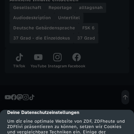
t
Gesellschaft
Reportage
alltagsnah
u
Audiodeskription
Untertitel
Deutsche Gebärdensprache
FSK 6
n
37 Grad - die Einzeldokus
37 Grad
s
e
TikTok
YouTube
Instagram
Facebook
r
J
o
Deine Datenschutzeinstellungen
cmp-dialog-description
b
Um dir eine optimale Website von ZDF, ZDFheute und
ZDFtivi präsentieren zu können, setzen wir Cookies
und vergleichbare Techniken ein. Einige der