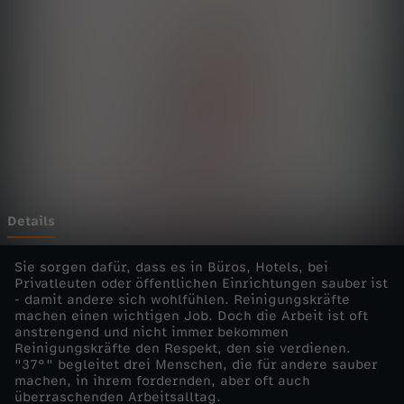
d
i
e
E
i
n
Details
z
Sie sorgen dafür, dass es in Büros, Hotels, bei
Privatleuten oder öffentlichen Einrichtungen sauber ist
- damit andere sich wohlfühlen. Reinigungskräfte
e
machen einen wichtigen Job. Doch die Arbeit ist oft
anstrengend und nicht immer bekommen
l
Reinigungskräfte den Respekt, den sie verdienen.
"37°" begleitet drei Menschen, die für andere sauber
machen, in ihrem fordernden, aber oft auch
d
überraschenden Arbeitsalltag.