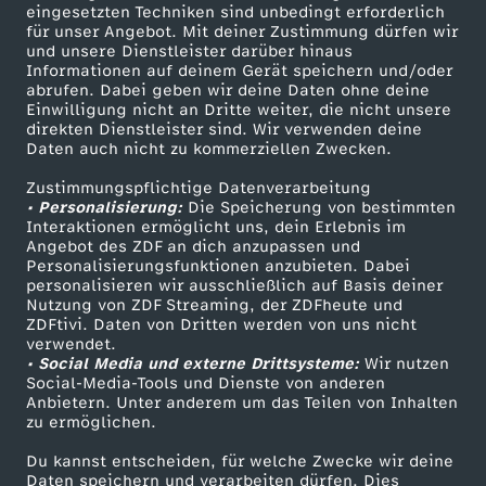
eingesetzten Techniken sind unbedingt erforderlich
für unser Angebot. Mit deiner Zustimmung dürfen wir
Mehr ZDF
Service
und unsere Dienstleister darüber hinaus
Informationen auf deinem Gerät speichern und/oder
ZDF-Apps
ZDFmitreden
abrufen. Dabei geben wir deine Daten ohne deine
Einwilligung nicht an Dritte weiter, die nicht unsere
Smart TV
Kontakt zum ZDF
direkten Dienstleister sind. Wir verwenden deine
Daten auch nicht zu kommerziellen Zwecken.
ZDFtext
Tickets
Zustimmungspflichtige Datenverarbeitung
Livestreams
Zuschauerservice
• Personalisierung:
Die Speicherung von bestimmten
Sendungen A-Z
Hilfe
Interaktionen ermöglicht uns, dein Erlebnis im
Angebot des ZDF an dich anzupassen und
TV-Programm
Personalisierungsfunktionen anzubieten. Dabei
personalisieren wir ausschließlich auf Basis deiner
Nutzung von ZDF Streaming, der ZDFheute und
ZDFtivi. Daten von Dritten werden von uns nicht
Das ZDF
verwendet.
• Social Media und externe Drittsysteme:
Wir nutzen
ZDF Unternehmen
Social-Media-Tools und Dienste von anderen
Anbietern. Unter anderem um das Teilen von Inhalten
Karriere
zu ermöglichen.
Presseportal
Du kannst entscheiden, für welche Zwecke wir deine
ZDF goes Schule
Daten speichern und verarbeiten dürfen. Dies