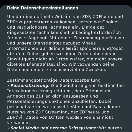
n
Deine Datenschutzeinstellungen
cmp-dialog-description
-
a
g
Um dir eine optimale Website von ZDF, ZDFheute und
ZDFtivi präsentieren zu können, setzen wir Cookies
d
n
S
und vergleichbare Techniken ein. Einige der
eingesetzten Techniken sind unbedingt erforderlich
i
d
für unser Angebot. Mit deiner Zustimmung dürfen wir
e
Mehr ZDF
Service
und unsere Dienstleister darüber hinaus
Informationen auf deinem Gerät speichern und/oder
e
k
ZDF-Apps
ZDFmitreden
x
abrufen. Dabei geben wir deine Daten ohne deine
Einwilligung nicht an Dritte weiter, die nicht unsere
Smart TV
Kontakt zum ZDF
direkten Dienstleister sind. Wir verwenden deine
N
l
-
Daten auch nicht zu kommerziellen Zwecken.
ZDFtext
Tickets
o
i
Zustimmungspflichtige Datenverarbeitung
Livestreams
Zuschauerservice
W
• Personalisierung:
Die Speicherung von bestimmten
Sendungen A-Z
Hilfe
Interaktionen ermöglicht uns, dein Erlebnis im
e
n
i
Angebot des ZDF an dich anzupassen und
TV-Programm
Personalisierungsfunktionen anzubieten. Dabei
personalisieren wir ausschließlich auf Basis deiner
l
i
e
Nutzung von ZDF Streaming, der ZDFheute und
ZDFtivi. Daten von Dritten werden von uns nicht
Das ZDF
g
k
verwendet.
l
• Social Media und externe Drittsysteme:
Wir nutzen
ZDF Unternehmen