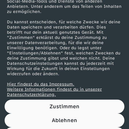
Social-Media-Tools und Dienste von anderen
o
i
Anbietern. Unter anderem um das Teilen von Inhalten
Karriere
zu ermöglichen.
Presseportal
e
e
Du kannst entscheiden, für welche Zwecke wir deine
ZDF goes Schule
Daten speichern und verarbeiten dürfen. Dies
s
betrifft nur dein aktuell genutztes Gerät. Mit
b
Werbefernsehen
"Zustimmen" erklärst du deine Zustimmung zu
unserer Datenverarbeitung, für die wir deine
Mainzelmännchen
c
t
Einwilligung benötigen. Oder du legst unter
"Einstellungen/Ablehnen" fest, welchen Zwecken du
deine Zustimmung gibst und welchen nicht. Deine
r
d
Datenschutzeinstellungen kannst du jederzeit mit
Wirkung für die Zukunft in deinen Einstellungen
a
widerrufen oder ändern.
i
Hier findest du das Impressum.
z
Partner
e
Weitere Informationen findest du in unserer
Datenschutzerklärung.
y
G
Zustimmen
-
e
Ablehnen
Nutzungsbedingungen
Datenschutz
Datenschutz-Einstellungen