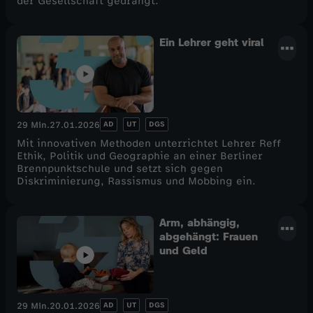
der Gesellschaft gedrängt.
Ein Lehrer geht viral
AD
UT
DGS
29 Min.
27.01.2026
Mit innovativen Methoden unterrichtet Lehrer Reff
Ethik, Politik und Geographie an einer Berliner
Brennpunktschule und setzt sich gegen
Diskriminierung, Rassismus und Mobbing ein.
Arm, abhängig,
abgehängt: Frauen
und Geld
AD
UT
DGS
29 Min.
20.01.2026