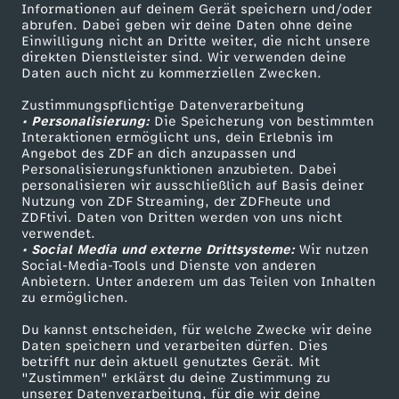
Informationen auf deinem Gerät speichern und/oder
ZDF-Apps
ZDFmitreden
abrufen. Dabei geben wir deine Daten ohne deine
Einwilligung nicht an Dritte weiter, die nicht unsere
Smart TV
Kontakt zum ZDF
direkten Dienstleister sind. Wir verwenden deine
Daten auch nicht zu kommerziellen Zwecken.
ZDFtext
Tickets
Zustimmungspflichtige Datenverarbeitung
Livestreams
Zuschauerservice
• Personalisierung:
Die Speicherung von bestimmten
Sendungen A-Z
Hilfe
Interaktionen ermöglicht uns, dein Erlebnis im
Angebot des ZDF an dich anzupassen und
TV-Programm
Personalisierungsfunktionen anzubieten. Dabei
personalisieren wir ausschließlich auf Basis deiner
Nutzung von ZDF Streaming, der ZDFheute und
ZDFtivi. Daten von Dritten werden von uns nicht
Das ZDF
verwendet.
• Social Media und externe Drittsysteme:
Wir nutzen
ZDF Unternehmen
Social-Media-Tools und Dienste von anderen
Anbietern. Unter anderem um das Teilen von Inhalten
Karriere
zu ermöglichen.
Presseportal
Du kannst entscheiden, für welche Zwecke wir deine
ZDF goes Schule
Daten speichern und verarbeiten dürfen. Dies
betrifft nur dein aktuell genutztes Gerät. Mit
Werbefernsehen
"Zustimmen" erklärst du deine Zustimmung zu
unserer Datenverarbeitung, für die wir deine
Mainzelmännchen