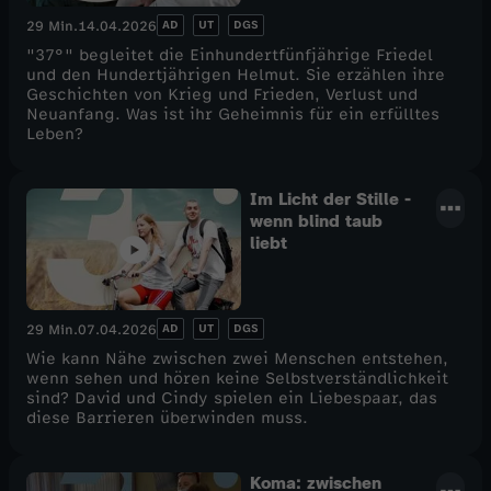
AD
UT
DGS
29 Min.
14.04.2026
"37°" begleitet die Einhundertfünfjährige Friedel
und den Hundertjährigen Helmut. Sie erzählen ihre
Geschichten von Krieg und Frieden, Verlust und
Neuanfang. Was ist ihr Geheimnis für ein erfülltes
Leben?
Im Licht der Stille -
wenn blind taub
liebt
AD
UT
DGS
29 Min.
07.04.2026
Wie kann Nähe zwischen zwei Menschen entstehen,
wenn sehen und hören keine Selbstverständlichkeit
sind? David und Cindy spielen ein Liebespaar, das
diese Barrieren überwinden muss.
Koma: zwischen