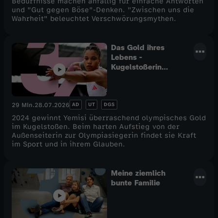
Bedürfnisse machen anfällig für einfache Antworten
und "Gut gegen Böse"-Denken. "Zwischen uns die
Wahrheit" beleuchtet Verschwörungsmythen.
Das Gold ihres
Lebens -
Kugelstoßerin
Yemisi
AD
UT
DGS
29 Min.
28.07.2026
2024 gewinnt Yemisi überraschend olympisches Gold
im Kugelstoßen. Beim harten Aufstieg von der
Außenseiterin zur Olympiasiegerin findet sie Kraft
im Sport und in ihrem Glauben.
Meine ziemlich
bunte Familie