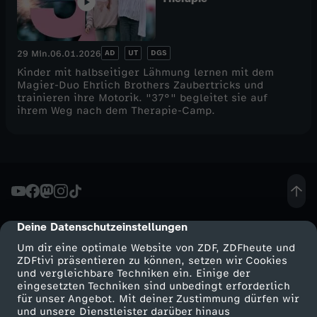
AD
UT
DGS
29 Min.
06.01.2026
Kinder mit halbseitiger Lähmung lernen mit dem
Magier-Duo Ehrlich Brothers Zaubertricks und
trainieren ihre Motorik. "37°" begleitet sie auf
ihrem Weg nach dem Therapie-Camp.
Deine Datenschutzeinstellungen
cmp-dialog-description
Um dir eine optimale Website von ZDF, ZDFheute und
ZDFtivi präsentieren zu können, setzen wir Cookies
und vergleichbare Techniken ein. Einige der
eingesetzten Techniken sind unbedingt erforderlich
für unser Angebot. Mit deiner Zustimmung dürfen wir
Mehr ZDF
Service
und unsere Dienstleister darüber hinaus