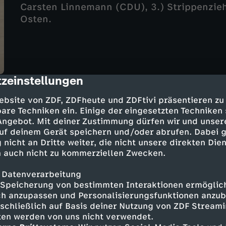
Carsten Linnemann (CDU), 3.) Strippenzieh
Osten.
zeinstellungen
cription
Berlin direkt vom 17. Mai 2026
ebsite von ZDF, ZDFheute und ZDFtivi präsentieren zu
are Techniken ein. Einige der eingesetzten Techniken
UT
DGS
22 Min.
17.05.2026
 Angebot. Mit deiner Zustimmung dürfen wir und unser
Mit folgenden Themen: 1.) Schwarz-Rot im
uf deinem Gerät speichern und/oder abrufen. Dabei 
Chefin Fahimi, 3.) Interview mit Gitta Co
 nicht an Dritte weiter, die nicht unsere direkten Dien
Pflege.
 auch nicht zu kommerziellen Zwecken.
 Datenverarbeitung
Speicherung von bestimmten Interaktionen ermöglicht
h anzupassen und Personalisierungsfunktionen anzub
sschließlich auf Basis deiner Nutzung von ZDF Stream
tten werden von uns nicht verwendet.