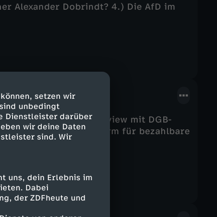
er Alexander Dobrindt? 4.) Die AfD im
 können, setzen wir
 sind unbedingt
e Dienstleister darüber
 Krisenmodus, 2.) Interview mit DGB-
geben wir deine Daten
nnemann (CDU), 4.) Reform für bezahlbare
stleister sind. Wir
 uns, dein Erlebnis im
ieten. Dabei
ing, der ZDFheute und