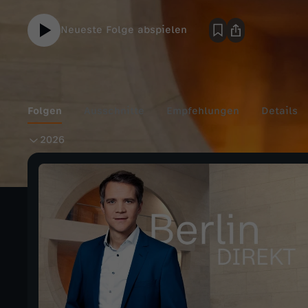
Neueste Folge abspielen
Folgen
Ausschnitte
Empfehlungen
Details
2
2026
0
2
6