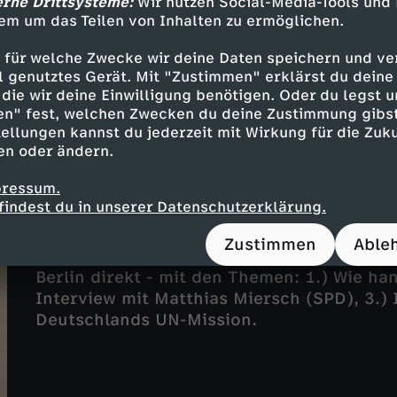
Berlin direkt vom 10. Mai 2026
erne Drittsysteme:
Wir nutzen Social-Media-Tools und
em um das Teilen von Inhalten zu ermöglichen.
UT
DGS
20 Min.
10.05.2026
Mit folgenden Themen: 1.) Merz unter Druc
 für welche Zwecke wir deine Daten speichern und ver
Einkommenssteuerreform, 3.) Interview mi
ell genutztes Gerät. Mit "Zustimmen" erklärst du dein
Kampf gegen Bürokratie.
die wir deine Einwilligung benötigen. Oder du legst u
en" fest, welchen Zwecken du deine Zustimmung gibst
ellungen kannst du jederzeit mit Wirkung für die Zuku
en oder ändern.
pressum.
findest du in unserer Datenschutzerklärung.
Berlin direkt vom 3. Mai 2026
Zustimmen
Able
UT
DGS
20 Min.
03.05.2026
Berlin direkt - mit den Themen: 1.) Wie ha
Interview mit Matthias Miersch (SPD), 3.)
Deutschlands UN-Mission.