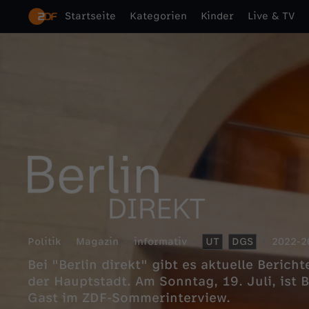
Startseite
Kategorien
Kinder
Live & TV
Politik
Magazin
informativ
UT
DGS
2022-2
Bei "Berlin direkt" gibt es aktuelle Beric
der Hauptstadt. Am Sonntag, 19. Juli, ist
Gast im ZDF-Sommerinterview.