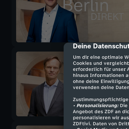
Deine Datenschut
cmp-dialog-des
Um dir eine optimale W
Cookies und vergleichb
erforderlich für unser
hinaus Informationen a
ohne deine Einwilligung
verwenden deine Daten
Zustimmungspflichtige
• Personalisierung:
Die 
Angebot des ZDF an dic
personalisieren wir au
ZDFtivi. Daten von Dri