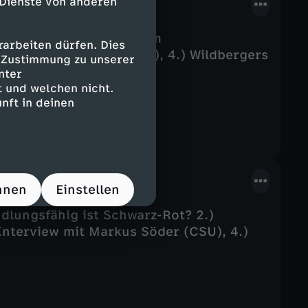
 Dienste von anderen
k, 2.) Koalition ringt um
arbeiten dürfen. Dies
t Tim Klüssendorf (SPD), 4.) Wildbergers
e Zustimmung zu unserer
nter
 und welchen nicht.
nft in deinen
hnen
Einstellen
ndlungsfähig ist Schwarz-Rot? 2.)
 Interview mit Markus Söder (CSU), 4.)