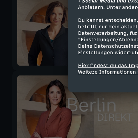
• Social Media und ext
Anbietern. Unter ander
Du kannst entscheiden,
betrifft nur dein aktu
Datenverarbeitung, für 
"Einstellungen/Ablehn
Deine Datenschutzeinst
Einstellungen widerruf
Hier findest du das Im
Weitere Informationen 