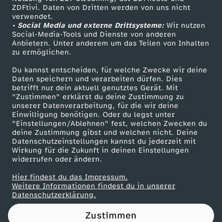
ZDFtivi. Daten von Dritten werden von uns nicht
n
Das ZDF
verwendet.
• Social Media und externe Drittsysteme:
Wir nutzen
ZDF Unternehmen
'
Social-Media-Tools und Dienste von anderen
Anbietern. Unter anderem um das Teilen von Inhalten
Karriere
zu ermöglichen.
t
Presseportal
Du kannst entscheiden, für welche Zwecke wir deine
ZDF goes Schule
Daten speichern und verarbeiten dürfen. Dies
F
betrifft nur dein aktuell genutztes Gerät. Mit
Werbefernsehen
"Zustimmen" erklärst du deine Zustimmung zu
a
unserer Datenverarbeitung, für die wir deine
Mainzelmännchen
Einwilligung benötigen. Oder du legst unter
"Einstellungen/Ablehnen" fest, welchen Zwecken du
l
deine Zustimmung gibst und welchen nicht. Deine
Datenschutzeinstellungen kannst du jederzeit mit
Wirkung für die Zukunft in deinen Einstellungen
l
widerrufen oder ändern.
,
Hier findest du das Impressum.
Partner
Weitere Informationen findest du in unserer
Datenschutzerklärung.
D
Zustimmen