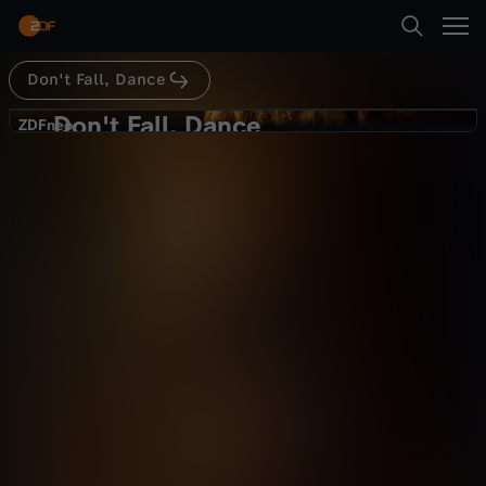
Abspielen
Don't Fall, Dance
Suche
Zurück
Don't Fall, Dance
D
ZDFneo
ZDFneo
Trailer: Don't Fall, Dance
Startseite
o
Drama
Serie
mitfühlend
Kategorien
n
Abspielen
'
Kinder
t
Mehr
Live & TV
F
Mein ZDF
a