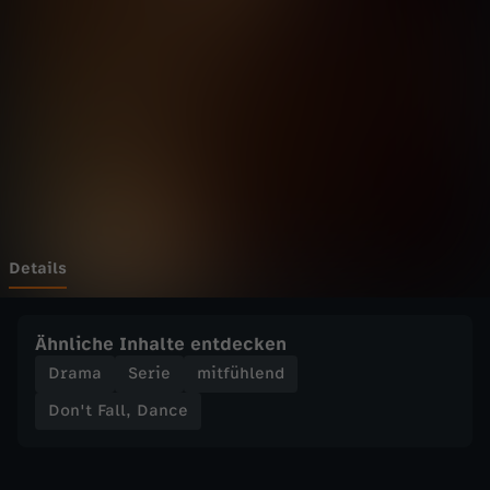
l
Wechseln zu: ZDFheute
l
,
D
a
n
Details
c
Ähnliche Inhalte entdecken
e
Drama
Serie
mitfühlend
Don't Fall, Dance
-
T