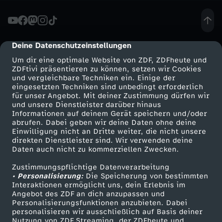
r
a
Deine Datenschutzeinstellungen
cmp-dialog-description
Um dir eine optimale Website von ZDF, ZDFheute und
i
ZDFtivi präsentieren zu können, setzen wir Cookies
und vergleichbare Techniken ein. Einige der
eingesetzten Techniken sind unbedingt erforderlich
l
für unser Angebot. Mit deiner Zustimmung dürfen wir
Mehr ZDF
Service
und unsere Dienstleister darüber hinaus
e
Informationen auf deinem Gerät speichern und/oder
ZDF-Apps
ZDFmitreden
abrufen. Dabei geben wir deine Daten ohne deine
Einwilligung nicht an Dritte weiter, die nicht unsere
r
Smart TV
Kontakt zum ZDF
direkten Dienstleister sind. Wir verwenden deine
Daten auch nicht zu kommerziellen Zwecken.
ZDFtext
Tickets
:
Zustimmungspflichtige Datenverarbeitung
Livestreams
Zuschauerservice
• Personalisierung:
Die Speicherung von bestimmten
D
Sendungen A-Z
Hilfe
Interaktionen ermöglicht uns, dein Erlebnis im
Angebot des ZDF an dich anzupassen und
TV-Programm
Personalisierungsfunktionen anzubieten. Dabei
o
personalisieren wir ausschließlich auf Basis deiner
Nutzung von ZDF Streaming, der ZDFheute und