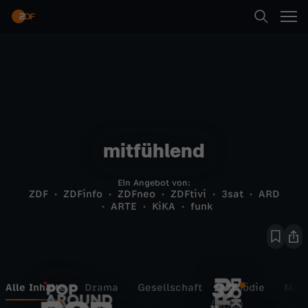
Suche
Startseite
Kategorien
mitfühlend
Ein Angebot von:
Kinder
ZDF
ZDFinfo
ZDFneo
ZDFtivi
3sat
ARD
ARTE
KiKA
funk
Live & TV
Mein ZDF
Alle Inhalte
Drama
Gesellschaft
Komödie
Medi