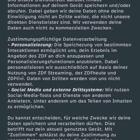
t
o
e
-
-
a
t
d
Informationen auf deinem Gerät speichern und/oder
e
ZDF-Apps
ZDFmitreden
e
abrufen. Dabei geben wir deine Daten ohne deine
r
k
H
w
Einwilligung nicht an Dritte weiter, die nicht unsere
D
r
Smart TV
Kontakt zum ZDF
h
e
direkten Dienstleister sind. Wir verwenden deine
n
r
e
t
Daten auch nicht zu kommerziellen Zwecken.
ZDFtext
Tickets
a
i
a
e
s
-
Zustimmungspflichtige Datenverarbeitung
Livestreams
Zuschauerservice
u
o
• Personalisierung:
u
Die Speicherung von bestimmten
e
s
Sendungen A-Z
Hilfe
C
V
Interaktionen ermöglicht uns, dein Erlebnis im
d
Angebot des ZDF an dich anzupassen und
n
r
TV-Programm
s
l
Personalisierungsfunktionen anzubieten. Dabei
i
l
e
personalisieren wir ausschließlich auf Basis deiner
i
e
Nutzung von ZDF Streaming, der ZDFheute und
b
a
s
ZDFtivi. Daten von Dritten werden von uns nicht
o
r
Das ZDF
e
verwendet.
r
• Social Media und externe Drittsysteme:
a
n
Wir nutzen
ZDF Unternehmen
t
c
b
Social-Media-Tools und Dienste von anderen
E
Anbietern. Unter anderem um das Teilen von Inhalten
Karriere
u
g
zu ermöglichen.
L
k
r
Presseportal
i
Du kannst entscheiden, für welche Zwecke wir deine
e
ZDF goes Schule
e
Daten speichern und verarbeiten dürfen. Dies
e
n
betrifft nur dein aktuell genutztes Gerät. Mit
Werbefernsehen
"Zustimmen" erklärst du deine Zustimmung zu
b