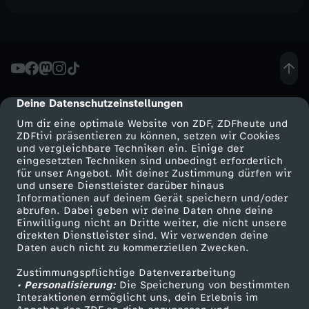
Deine Datenschutzeinstellungen
cmp-dialog-description
Um dir eine optimale Website von ZDF, ZDFheute und
ZDFtivi präsentieren zu können, setzen wir Cookies
und vergleichbare Techniken ein. Einige der
eingesetzten Techniken sind unbedingt erforderlich
für unser Angebot. Mit deiner Zustimmung dürfen wir
Mehr ZDF
Service
und unsere Dienstleister darüber hinaus
Informationen auf deinem Gerät speichern und/oder
ZDF-Apps
ZDFmitreden
abrufen. Dabei geben wir deine Daten ohne deine
Einwilligung nicht an Dritte weiter, die nicht unsere
Smart TV
Kontakt zum ZDF
direkten Dienstleister sind. Wir verwenden deine
Daten auch nicht zu kommerziellen Zwecken.
ZDFtext
Tickets
Zustimmungspflichtige Datenverarbeitung
Livestreams
Zuschauerservice
• Personalisierung:
Die Speicherung von bestimmten
Sendungen A-Z
Hilfe
Interaktionen ermöglicht uns, dein Erlebnis im