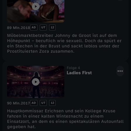
AD
UT
12
89 Min.
2018
Möbelmarktbetreiber Johnny de Groot ist auf dem
Höhepunkt – beruflich wie sexuell. Doch da spürt er
ein Stechen in der Brust und sackt leblos unter der
Prostituierten Zora zusammen.
Folge 4
Ladies First
AD
UT
12
90 Min.
2017
Hauptkommissar Erichsen und sein Kollege Kruse
fahren in einer kalten Winternacht zu einem
Einsatzort, an dem es einen spektakulären Autounfall
gegeben hat.