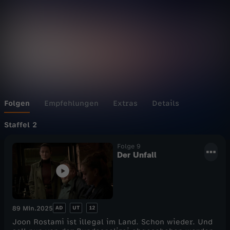
c
h
i
c
h
Folgen
Empfehlungen
Extras
Details
t
Staffel 2
Folge 9
Der Unfall
AD
UT
12
89 Min.
2025
Joon Rostami ist illegal im Land. Schon wieder. Und