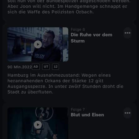
soll nun von der Bundespolizei abgeschoben werden.
Aber Joon will nicht. Im Handgemenge schnappt er
sich die Waffe des Polizisten Orbach.
Folge 8
Die Ruhe vor dem
Sturm
AD
UT
12
90 Min.
2022
Hamburg im Ausnahmezustand: Wegen eines
herannahenden Orkans der Stärke 12 gilt
Ausgangssperre. In unter zwölf Stunden droht die
Stadt zu überfluten.
Folge 7
Blut und Eisen