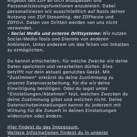
Angebot des ZDF an dich anzupassen und
TV-Programm
Personalisierungsfunktionen anzubieten. Dabei
personalisieren wir ausschließlich auf Basis deiner
Nutzung von ZDF Streaming, der ZDFheute und
ZDFtivi. Daten von Dritten werden von uns nicht
Das ZDF
verwendet.
• Social Media und externe Drittsysteme:
Wir nutzen
ZDF Unternehmen
Social-Media-Tools und Dienste von anderen
Anbietern. Unter anderem um das Teilen von Inhalten
Karriere
zu ermöglichen.
Presseportal
Du kannst entscheiden, für welche Zwecke wir deine
ZDF goes Schule
Daten speichern und verarbeiten dürfen. Dies
betrifft nur dein aktuell genutztes Gerät. Mit
Werbefernsehen
"Zustimmen" erklärst du deine Zustimmung zu
unserer Datenverarbeitung, für die wir deine
Mainzelmännchen
Einwilligung benötigen. Oder du legst unter
"Einstellungen/Ablehnen" fest, welchen Zwecken du
deine Zustimmung gibst und welchen nicht. Deine
Datenschutzeinstellungen kannst du jederzeit mit
Wirkung für die Zukunft in deinen Einstellungen
widerrufen oder ändern.
Hier findest du das Impressum.
Partner
Weitere Informationen findest du in unserer