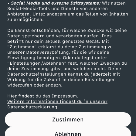
d
h
n
e
• Social Media und externe Drittsysteme:
Wir nutzen
c
t
ZDF Unternehmen
m
Social-Media-Tools und Dienste von anderen
i
w
e
e
r
–
r
Anbietern. Unter anderem um das Teilen von Inhalten
Karriere
h
e
zu ermöglichen.
n
e
s
Presseportal
r
t
L
Du kannst entscheiden, für welche Zwecke wir deine
r
ZDF goes Schule
Daten speichern und verarbeiten dürfen. Dies
e
s
c
e
G
betrifft nur dein aktuell genutztes Gerät. Mit
i
Werbefernsehen
"Zustimmen" erklärst du deine Zustimmung zu
e
unserer Datenverarbeitung, für die wir deine
W
t
h
Mainzelmännchen
n
l
f
Einwilligung benötigen. Oder du legst unter
i
"Einstellungen/Ablehnen" fest, welchen Zwecken du
e
e
i
deine Zustimmung gibst und welchen nicht. Deine
ü
e
Datenschutzeinstellungen kannst du jederzeit mit
c
Wirkung für die Zukunft in deinen Einstellungen
i
r
e
c
widerrufen oder ändern.
I
h
Hier findest du das Impressum.
h
d
k
Partner
t
Weitere Informationen findest du in unserer
e
Datenschutzerklärung.
n
e
s
Zustimmen
s
a
n
e
Ablehnen