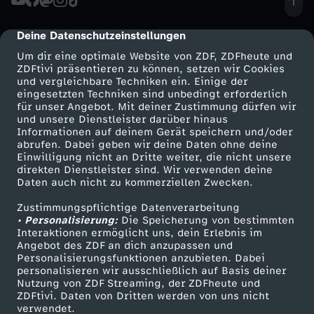
e
g
u
ö
h
e
e
l
h
s
g
s
w
h
b
a
n
t
e
h
Deine Datenschutzeinstellungen
cmp-dialog-description
r
ü
s
t
o
c
e
e
Um dir eine optimale Website von ZDF, ZDFheute und
e
L
d
z
i
l
ZDFtivi präsentieren zu können, setzen wir Cookies
l
c
t
d
l
und vergleichbare Techniken ein. Einige der
h
i
n
.
i
eingesetzten Techniken sind unbedingt erforderlich
M
l
r
u
u
k
e
für unser Angebot. Mit deiner Zustimmung dürfen wir
a
d
Mehr ZDF
Service
und unsere Dienstleister darüber hinaus
r
g
J
n
Informationen auf deinem Gerät speichern und/oder
a
i
a
n
s
d
A
ZDF-Apps
ZDFmitreden
s
e
abrufen. Dabei geben wir deine Daten ohne deine
e
e
Einwilligung nicht an Dritte weiter, die nicht unsere
e
d
Smart TV
Kontakt zum ZDF
r
c
t
g
direkten Dienstleister sind. Wir verwenden deine
t
e
u
L
n
Daten auch nicht zu kommerziellen Zwecken.
ZDFtext
Tickets
c
m
t
s
i
h
e
e
r
s
Zustimmungspflichtige Datenverarbeitung
Livestreams
Zuschauerservice
e
e
• Personalisierung:
Die Speicherung von bestimmten
k
i
z
t
Sendungen A-Z
Hilfe
Interaktionen ermöglicht uns, dein Erlebnis im
e
S
t
n
A
f
b
U
Angebot des ZDF an dich anzupassen und
TV-Programm
l
n
Personalisierungsfunktionen anzubieten. Dabei
t
r
-
c
,
personalisieren wir ausschließlich auf Basis deiner
n
a
e
f
Nutzung von ZDF Streaming, der ZDFheute und
i
u
!
ö
ZDFtivi. Daten von Dritten werden von uns nicht
E
h
g
Das ZDF
verwendet.