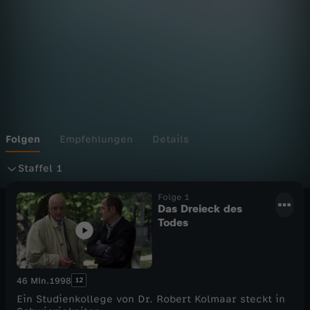
z
t
e
Z
e
Folgen
Empfehlungen
Details
S
u
Staffel 1
t
Folge 1
g
Das Dreieck des
Todes
a
e
f
12
46 Min.
1998
f
Ein Studienkollege von Dr. Robert Kolmaar steckt in