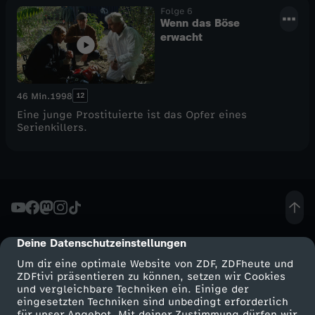
Folge 6
Wenn das Böse
erwacht
12
46 Min.
1998
Eine junge Prostituierte ist das Opfer eines
Serienkillers.
Deine Datenschutzeinstellungen
cmp-dialog-description
Um dir eine optimale Website von ZDF, ZDFheute und
ZDFtivi präsentieren zu können, setzen wir Cookies
und vergleichbare Techniken ein. Einige der
eingesetzten Techniken sind unbedingt erforderlich
für unser Angebot. Mit deiner Zustimmung dürfen wir