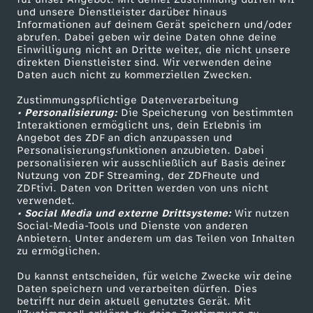
Mehr ZDF
Service
und unsere Dienstleister darüber hinaus
Informationen auf deinem Gerät speichern und/oder
ZDF-Apps
ZDFmitreden
abrufen. Dabei geben wir deine Daten ohne deine
Einwilligung nicht an Dritte weiter, die nicht unsere
Smart TV
Kontakt zum ZDF
direkten Dienstleister sind. Wir verwenden deine
Daten auch nicht zu kommerziellen Zwecken.
ZDFtext
Tickets
Zustimmungspflichtige Datenverarbeitung
Livestreams
Zuschauerservice
• Personalisierung:
Die Speicherung von bestimmten
Sendungen A-Z
Hilfe
Interaktionen ermöglicht uns, dein Erlebnis im
Angebot des ZDF an dich anzupassen und
TV-Programm
Personalisierungsfunktionen anzubieten. Dabei
personalisieren wir ausschließlich auf Basis deiner
Nutzung von ZDF Streaming, der ZDFheute und
ZDFtivi. Daten von Dritten werden von uns nicht
Das ZDF
verwendet.
• Social Media und externe Drittsysteme:
Wir nutzen
ZDF Unternehmen
Social-Media-Tools und Dienste von anderen
Anbietern. Unter anderem um das Teilen von Inhalten
Karriere
zu ermöglichen.
Presseportal
Du kannst entscheiden, für welche Zwecke wir deine
ZDF goes Schule
Daten speichern und verarbeiten dürfen. Dies
betrifft nur dein aktuell genutztes Gerät. Mit
Werbefernsehen