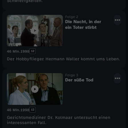
Schwierigkeiten.
e
Folge 2
Die Nacht, in der
l
ein Toter stirbt
1
12
46 Min.
1998
Der Hobbyflieger Hermann Waller kommt ums Leben.
Folge 3
Der süße Tod
12
46 Min.
1998
Gerichtsmediziner Dr. Kolmaar untersucht einen
interessanten Fall.