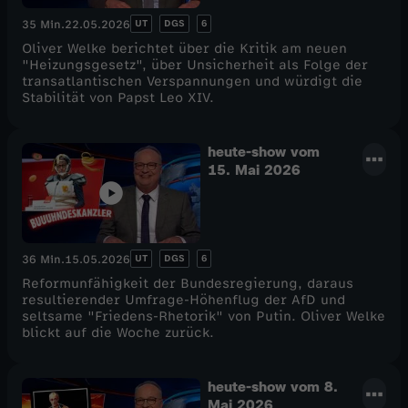
UT
DGS
6
35 Min.
22.05.2026
Oliver Welke berichtet über die Kritik am neuen
"Heizungsgesetz", über Unsicherheit als Folge der
transatlantischen Verspannungen und würdigt die
Stabilität von Papst Leo XIV.
heute-show vom
15. Mai 2026
UT
DGS
6
36 Min.
15.05.2026
Reformunfähigkeit der Bundesregierung, daraus
resultierender Umfrage-Höhenflug der AfD und
seltsame "Friedens-Rhetorik" von Putin. Oliver Welke
blickt auf die Woche zurück.
heute-show vom 8.
Mai 2026