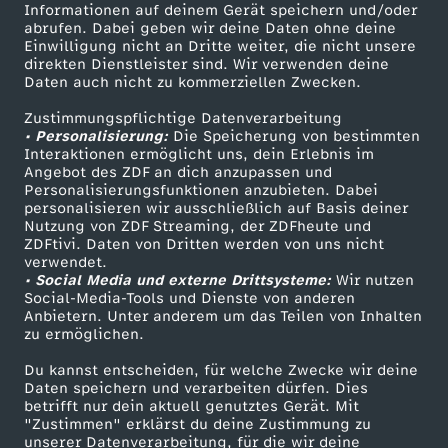
Informationen auf deinem Gerät speichern und/oder
ZDF-Apps
ZDFmitreden
abrufen. Dabei geben wir deine Daten ohne deine
Einwilligung nicht an Dritte weiter, die nicht unsere
Smart TV
Kontakt zum ZDF
direkten Dienstleister sind. Wir verwenden deine
Daten auch nicht zu kommerziellen Zwecken.
ZDFtext
Tickets
Zustimmungspflichtige Datenverarbeitung
Livestreams
Zuschauerservice
• Personalisierung:
Die Speicherung von bestimmten
Sendungen A-Z
Hilfe
Interaktionen ermöglicht uns, dein Erlebnis im
Angebot des ZDF an dich anzupassen und
TV-Programm
Personalisierungsfunktionen anzubieten. Dabei
personalisieren wir ausschließlich auf Basis deiner
Nutzung von ZDF Streaming, der ZDFheute und
ZDFtivi. Daten von Dritten werden von uns nicht
Das ZDF
verwendet.
• Social Media und externe Drittsysteme:
Wir nutzen
ZDF Unternehmen
Social-Media-Tools und Dienste von anderen
Anbietern. Unter anderem um das Teilen von Inhalten
Karriere
zu ermöglichen.
Presseportal
Du kannst entscheiden, für welche Zwecke wir deine
ZDF goes Schule
Daten speichern und verarbeiten dürfen. Dies
betrifft nur dein aktuell genutztes Gerät. Mit
Werbefernsehen
"Zustimmen" erklärst du deine Zustimmung zu
unserer Datenverarbeitung, für die wir deine
Mainzelmännchen