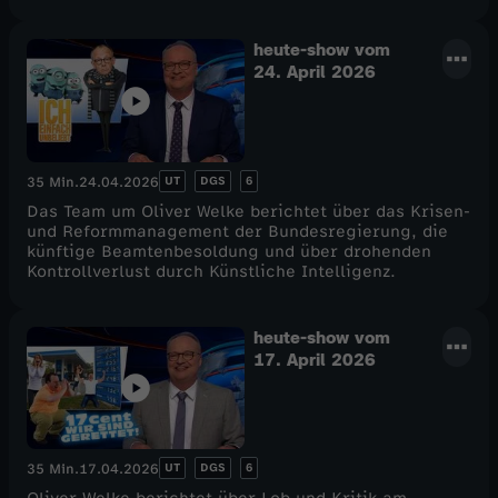
heute-show vom
24. April 2026
UT
DGS
6
35 Min.
24.04.2026
Das Team um Oliver Welke berichtet über das Krisen-
und Reformmanagement der Bundesregierung, die
künftige Beamtenbesoldung und über drohenden
Kontrollverlust durch Künstliche Intelligenz.
heute-show vom
17. April 2026
UT
DGS
6
35 Min.
17.04.2026