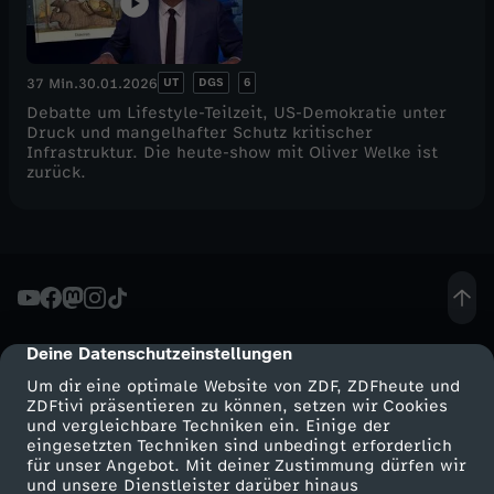
UT
DGS
6
37 Min.
30.01.2026
Debatte um Lifestyle-Teilzeit, US-Demokratie unter
Druck und mangelhafter Schutz kritischer
Infrastruktur. Die heute-show mit Oliver Welke ist
zurück.
Deine Datenschutzeinstellungen
cmp-dialog-description
Um dir eine optimale Website von ZDF, ZDFheute und
ZDFtivi präsentieren zu können, setzen wir Cookies
und vergleichbare Techniken ein. Einige der
eingesetzten Techniken sind unbedingt erforderlich
für unser Angebot. Mit deiner Zustimmung dürfen wir
Mehr ZDF
Service
und unsere Dienstleister darüber hinaus