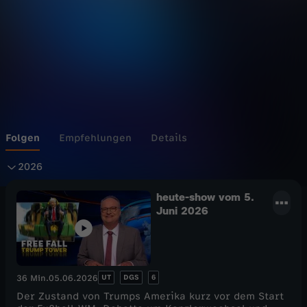
s
h
o
w
Folgen
Empfehlungen
Details
2
2026
0
heute-show vom 5.
Juni 2026
2
6
UT
DGS
6
36 Min.
05.06.2026
Der Zustand von Trumps Amerika kurz vor dem Start