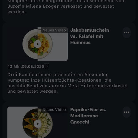
Kumptner ihre Finalgerichte, die anschließend von
Jurorin Milena Broger verkostet und bewertet
t
werden.
-
Jakobsmuscheln
Neues Video
vs. Falafel mit
K
Hummus
o
6
43 Min.
06.08.2026
c
Drei Kandidatinnen präsentieren Alexander
Kumptner ihre Hülsenfrüchte-Kreationen, die
h
anschließend von Jurorin Meta Hiltebrand verkostet
und bewertet werden.
-
Paprika-Eier vs.
Neues Video
S
Mediterrane
Gnocchi
h