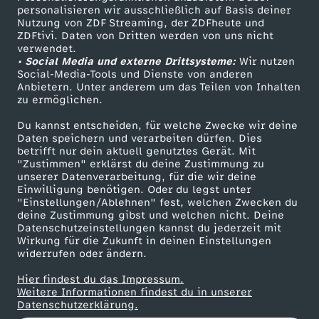
personalisieren wir ausschließlich auf Basis deiner
Nutzung von ZDF Streaming, der ZDFheute und
ZDFtivi. Daten von Dritten werden von uns nicht
Das ZDF
verwendet.
• Social Media und externe Drittsysteme:
Wir nutzen
ZDF Unternehmen
Social-Media-Tools und Dienste von anderen
Anbietern. Unter anderem um das Teilen von Inhalten
Karriere
zu ermöglichen.
Presseportal
Du kannst entscheiden, für welche Zwecke wir deine
ZDF goes Schule
Daten speichern und verarbeiten dürfen. Dies
betrifft nur dein aktuell genutztes Gerät. Mit
Werbefernsehen
"Zustimmen" erklärst du deine Zustimmung zu
unserer Datenverarbeitung, für die wir deine
Mainzelmännchen
Einwilligung benötigen. Oder du legst unter
"Einstellungen/Ablehnen" fest, welchen Zwecken du
deine Zustimmung gibst und welchen nicht. Deine
Datenschutzeinstellungen kannst du jederzeit mit
Wirkung für die Zukunft in deinen Einstellungen
widerrufen oder ändern.
Hier findest du das Impressum.
Partner
Weitere Informationen findest du in unserer
Datenschutzerklärung.