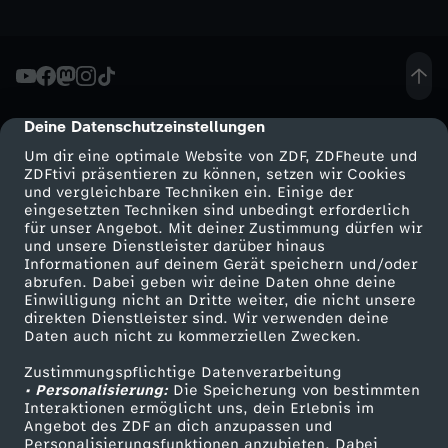
Deine Datenschutzeinstellungen
cmp-dialog-description
Um dir eine optimale Website von ZDF, ZDFheute und
ZDFtivi präsentieren zu können, setzen wir Cookies
und vergleichbare Techniken ein. Einige der
eingesetzten Techniken sind unbedingt erforderlich
für unser Angebot. Mit deiner Zustimmung dürfen wir
Mehr ZDF
Service
und unsere Dienstleister darüber hinaus
Informationen auf deinem Gerät speichern und/oder
ZDF-Apps
ZDFmitreden
abrufen. Dabei geben wir deine Daten ohne deine
Einwilligung nicht an Dritte weiter, die nicht unsere
Smart TV
Kontakt zum ZDF
direkten Dienstleister sind. Wir verwenden deine
Daten auch nicht zu kommerziellen Zwecken.
ZDFtext
Tickets
Zustimmungspflichtige Datenverarbeitung
Livestreams
Zuschauerservice
• Personalisierung:
Die Speicherung von bestimmten
Sendungen A-Z
Hilfe
Interaktionen ermöglicht uns, dein Erlebnis im
Angebot des ZDF an dich anzupassen und
TV-Programm
Personalisierungsfunktionen anzubieten. Dabei