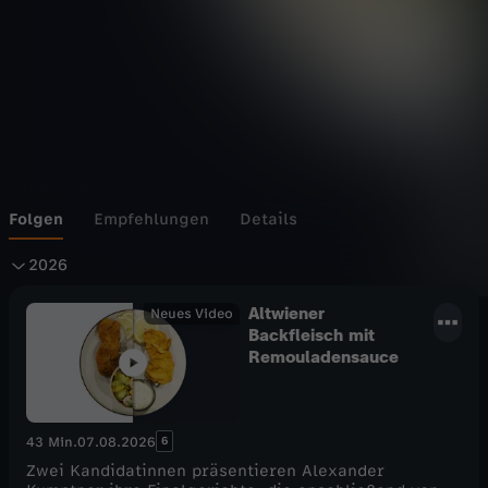
h
e
n
s
c
Folgen
Empfehlungen
Details
2
h
2026
0
Altwiener
l
Neues Video
Backfleisch mit
Remouladensauce
2
a
6
c
6
43 Min.
07.08.2026
h
Zwei Kandidatinnen präsentieren Alexander