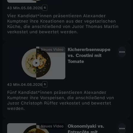
o
6
43 Min.
05.08.2026
Vier Kandidat*innen präsentieren Alexander
w
Kumptner ihre Kreationen aus der vegetarischen
Küche, die anschließend von Juror Thomas Martin
verkostet und bewertet werden.
Kichererbsensuppe
Neues Video
vs. Crostini mit
Tomate
6
43 Min.
04.08.2026
Fünf Kandidat*innen präsentieren Alexander
Kumptner ihre Vorspeisen, die anschließend von
Juror Christoph Rüffer verkostet und bewertet
werden.
Okonomiyaki vs.
Neues Video
Entrecôte mit