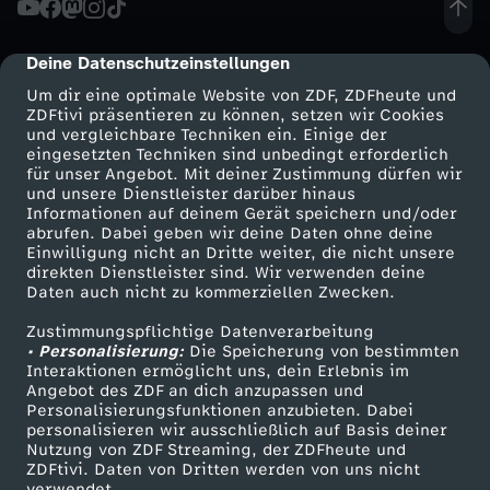
e
Deine Datenschutzeinstellungen
cmp-dialog-description
h
Um dir eine optimale Website von ZDF, ZDFheute und
ZDFtivi präsentieren zu können, setzen wir Cookies
und vergleichbare Techniken ein. Einige der
t
eingesetzten Techniken sind unbedingt erforderlich
für unser Angebot. Mit deiner Zustimmung dürfen wir
Mehr ZDF
Service
und unsere Dienstleister darüber hinaus
'
Informationen auf deinem Gerät speichern und/oder
ZDF-Apps
ZDFmitreden
abrufen. Dabei geben wir deine Daten ohne deine
s
Einwilligung nicht an Dritte weiter, die nicht unsere
Smart TV
Kontakt zum ZDF
direkten Dienstleister sind. Wir verwenden deine
Daten auch nicht zu kommerziellen Zwecken.
ZDFtext
Tickets
Zustimmungspflichtige Datenverarbeitung
Livestreams
Zuschauerservice
• Personalisierung:
Die Speicherung von bestimmten
Sendungen A-Z
Hilfe
Interaktionen ermöglicht uns, dein Erlebnis im
Angebot des ZDF an dich anzupassen und
TV-Programm
Personalisierungsfunktionen anzubieten. Dabei
personalisieren wir ausschließlich auf Basis deiner
Nutzung von ZDF Streaming, der ZDFheute und
ZDFtivi. Daten von Dritten werden von uns nicht
Das ZDF
verwendet.