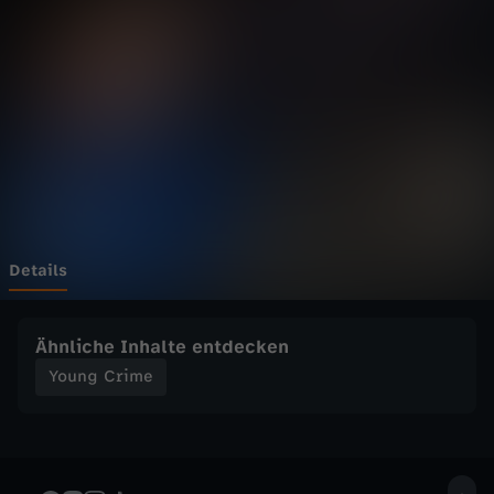
i
m
e
-
D
a
Details
r
Ähnliche Inhalte entdecken
u
Young Crime
m
g