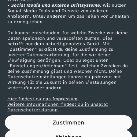
• Social Media und externe Drittsysteme:
Wir nutzen
ZDF Unternehmen
Social-Media-Tools und Dienste von anderen
Anbietern. Unter anderem um das Teilen von Inhalten
Karriere
zu ermöglichen.
Presseportal
Du kannst entscheiden, für welche Zwecke wir deine
ZDF goes Schule
Daten speichern und verarbeiten dürfen. Dies
betrifft nur dein aktuell genutztes Gerät. Mit
Werbefernsehen
"Zustimmen" erklärst du deine Zustimmung zu
unserer Datenverarbeitung, für die wir deine
Mainzelmännchen
Einwilligung benötigen. Oder du legst unter
"Einstellungen/Ablehnen" fest, welchen Zwecken du
deine Zustimmung gibst und welchen nicht. Deine
Datenschutzeinstellungen kannst du jederzeit mit
Wirkung für die Zukunft in deinen Einstellungen
widerrufen oder ändern.
Hier findest du das Impressum.
Partner
Weitere Informationen findest du in unserer
Datenschutzerklärung.
Zustimmen