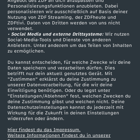
Angebot des ZDF an dich anzupassen und
TV-Programm
Personalisierungsfunktionen anzubieten. Dabei
personalisieren wir ausschließlich auf Basis deiner
Nutzung von ZDF Streaming, der ZDFheute und
ZDFtivi. Daten von Dritten werden von uns nicht
Das ZDF
verwendet.
• Social Media und externe Drittsysteme:
Wir nutzen
ZDF Unternehmen
Social-Media-Tools und Dienste von anderen
Anbietern. Unter anderem um das Teilen von Inhalten
Karriere
zu ermöglichen.
Presseportal
Du kannst entscheiden, für welche Zwecke wir deine
ZDF goes Schule
Daten speichern und verarbeiten dürfen. Dies
betrifft nur dein aktuell genutztes Gerät. Mit
Werbefernsehen
"Zustimmen" erklärst du deine Zustimmung zu
unserer Datenverarbeitung, für die wir deine
Mainzelmännchen
Einwilligung benötigen. Oder du legst unter
"Einstellungen/Ablehnen" fest, welchen Zwecken du
deine Zustimmung gibst und welchen nicht. Deine
Datenschutzeinstellungen kannst du jederzeit mit
Wirkung für die Zukunft in deinen Einstellungen
widerrufen oder ändern.
Hier findest du das Impressum.
Partner
Weitere Informationen findest du in unserer