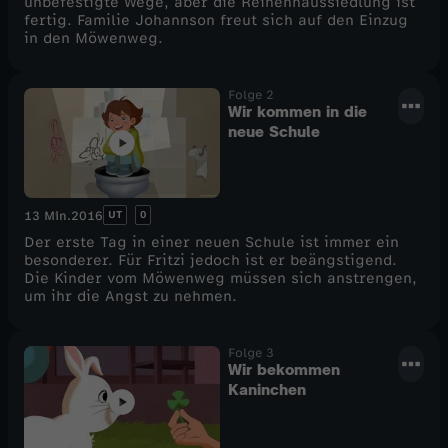
unbefestigte Wege, aber die Reihenhaussiedlung ist
fertig. Familie Johannson freut sich auf den Einzug
e
ö
in den Möwenweg.
l
w
Folge 2
Wir kommen in die
1
e
neue Schule
n
UT
0
13 Min.
2016
w
Der erste Tag in einer neuen Schule ist immer ein
besonderer. Für Fritzi jedoch ist er beängstigend.
e
Die Kinder vom Möwenweg müssen sich anstrengen,
um ihr die Angst zu nehmen.
g
Folge 3
Wir bekommen
Kaninchen