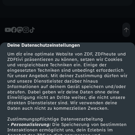
Deine Datenschutzeinstellungen
cmp-dialog-description
Um dir eine optimale Website von ZDF, ZDFheute und
ZDFtivi präsentieren zu können, setzen wir Cookies
und vergleichbare Techniken ein. Einige der
eingesetzten Techniken sind unbedingt erforderlich
für unser Angebot. Mit deiner Zustimmung dürfen wir
Mehr ZDF
Service
und unsere Dienstleister darüber hinaus
Informationen auf deinem Gerät speichern und/oder
ZDF-Apps
ZDFmitreden
abrufen. Dabei geben wir deine Daten ohne deine
Einwilligung nicht an Dritte weiter, die nicht unsere
Smart TV
Kontakt zum ZDF
direkten Dienstleister sind. Wir verwenden deine
Daten auch nicht zu kommerziellen Zwecken.
ZDFtext
Tickets
Zustimmungspflichtige Datenverarbeitung
Livestreams
Zuschauerservice
• Personalisierung:
Die Speicherung von bestimmten
Sendungen A-Z
Hilfe
Interaktionen ermöglicht uns, dein Erlebnis im