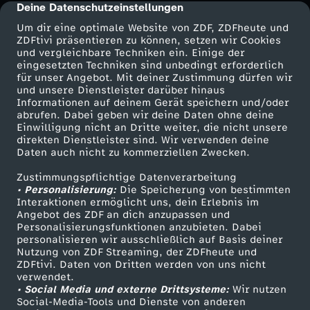
e
n
i
t
e
n
s
n
c
Deine Datenschutzeinstellungen
cmp-dialog-description
e
n
n
r
b
f
c
Um dir eine optimale Website von ZDF, ZDFheute und
u
e
h
z
i
z
h
ZDFtivi präsentieren zu können, setzen wir Cookies
w
z
und vergleichbare Techniken ein. Einige der
z
H
e
i
u
n
l
eingesetzten Techniken sind unbedingt erforderlich
l
a
e
a
e
e
für unser Angebot. Mit deiner Zustimmung dürfen wir
a
a
a
n
Mehr ZDF
Service
und unsere Dienstleister darüber hinaus
n
s
d
u
Informationen auf deinem Gerät speichern und/oder
h
h
K
g
ZDF-Apps
ZDFmitreden
h
abrufen. Dabei geben wir deine Daten ohne deine
h
p
t
e
-
Einwilligung nicht an Dritte weiter, die nicht unsere
T
n
Smart TV
Kontakt zum ZDF
n
n
o
direkten Dienstleister sind. Wir verwenden deine
v
n
Daten auch nicht zu kommerziellen Zwecken.
n
p
e
ZDFtext
Tickets
,
D
i
g
-
k
o
Zustimmungspflichtige Datenverarbeitung
Livestreams
Zuschauerservice
-
-
y
u
• Personalisierung:
Die Speicherung von bestimmten
T
i
n
e
Sendungen A-Z
Hilfe
Interaktionen ermöglicht uns, dein Erlebnis im
F
o
n
F
Angebot des ZDF an dich anzupassen und
F
M
e
TV-Programm
ö
e
Personalisierungsfunktionen anzubieten. Dabei
a
n
i
s
personalisieren wir ausschließlich auf Basis deiner
M
i
Nutzung von ZDF Streaming, der ZDFheute und
i
a
r
r
f
ZDFtivi. Daten von Dritten werden von uns nicht
l
n
Das ZDF
i
verwendet.
l
l
g
i
• Social Media und externe Drittsysteme:
Wir nutzen
t
a
ZDF Unternehmen
Social-Media-Tools und Dienste von anderen