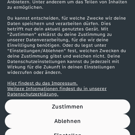
m
u
s
m
Anbietern. Unter anderem um das Teilen von Inhalten
Karriere
m
i
n
e
n
zu ermöglichen.
:
s
Presseportal
s
:
Du kannst entscheiden, für welche Zwecke wir deine
:
c
S
l
t
ZDF goes Schule
Daten speichern und verarbeiten dürfen. Dies
D
s
i
betrifft nur dein aktuell genutztes Gerät. Mit
I
Werbefernsehen
D
F
ü
"Zustimmen" erklärst du deine Zustimmung zu
u
a
unserer Datenverarbeitung, für die wir deine
a
:
Mainzelmännchen
s
n
Einwilligung benötigen. Oder du legst unter
i
o
d
n
s
"Einstellungen/Ablehnen" fest, welchen Zwecken du
s
F
deine Zustimmung gibst und welchen nicht. Deine
s
d
Datenschutzeinstellungen kannst du jederzeit mit
e
r
a
d
t
Wirkung für die Zukunft in deinen Einstellungen
W
e
i
widerrufen oder ändern.
i
R
e
f
d
i
Hier findest du das Impressum.
e
u
p
Partner
a
Weitere Informationen findest du in unserer
e
s
r
i
s
Datenschutzerklärung.
i
e
p
n
i
t
i
Zustimmen
e
c
h
r
i
i
s
k
Ablehnen
T
h
Nutzungsbedingungen
Datenschutz
Datenschutz-Einstellungen
n
f
Impressum