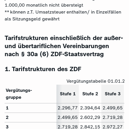
1.000,00 monatlich nicht übersteigt
** können z.T. Umsatzsteuer enthalten/ in Einzelfällen
als Sitzungsgeld gewährt
Tarifstrukturen einschließlich der außer-
und übertariflichen Vereinbarungen
nach § 30a (6) ZDF-Staatsvertrag
1. Tarifstrukturen des ZDF
Vergütungstabelle 01.01.20
Vergütungs-
Stufe 1
Stufe 2
Stufe 3
gruppe
1
2.296,77
2.394,64
2.499,65
2
2
2.499,65
2.602,29
2.719,28
2
3
2.719,28
2.842,15
2.972,27
3