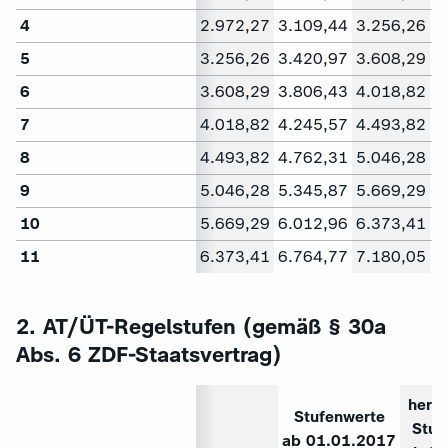
4
2.972,27
3.109,44
3.256,26
3
5
3.256,26
3.420,97
3.608,29
3
6
3.608,29
3.806,43
4.018,82
4
7
4.018,82
4.245,57
4.493,82
4
8
4.493,82
4.762,31
5.046,28
5
9
5.046,28
5.345,87
5.669,29
6
10
5.669,29
6.012,96
6.373,41
6
11
6.373,41
6.764,77
7.180,05
7
2. AT/ÜT-Regelstufen (gemäß § 30a
Abs. 6 ZDF-Staatsvertrag)
herk
Stufenwerte
Stuf
ab 01.01.2017