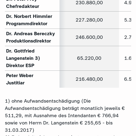
230.880,00
4.93
Chefredakteur
Dr. Norbert Himmler
227.280,00
5.33
Programmdirektor
Dr. Andreas Bereczky
246.600,00
2.73
Produktionsdirektor
Dr. Gottfried
Langenstein 3)
65.220,00
1.68
Direktor ESP
Peter Weber
216.480,00
6.53
Justitiar
1) ohne Aufwandsentschädigung (Die
Aufwandsentschädigung beträgt monatlich jeweils €
511,29, mit Ausnahme des Intendanten € 766,94
sowie von Herrn Dr. Langenstein € 255,65 - bis
31.03.2017)