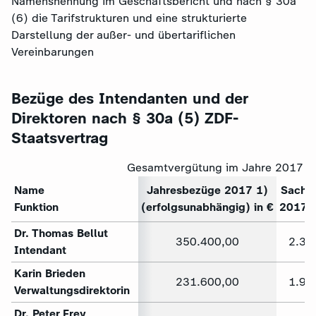
Namensnennung im Geschäftsbericht und nach § 30a
(6) die Tarifstrukturen und eine strukturierte
Darstellung der außer- und übertariflichen
Vereinbarungen
Bezüge des Intendanten und der
Direktoren nach § 30a (5) ZDF-
Staatsvertrag
Gesamtvergütung im Jahre 2017
Name
Jahresbezüge 2017 1)
Sachb
Funktion
(erfolgsunabhängig) in €
2017 2
Dr. Thomas Bellut
350.400,00
2.32
Intendant
Karin Brieden
231.600,00
1.90
Verwaltungsdirektorin
Dr. Peter Frey