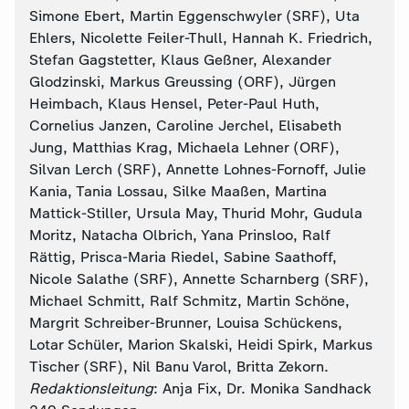
Simone Ebert, Martin Eggenschwyler (SRF), Uta
Ehlers, Nicolette Feiler-Thull, Hannah K. Friedrich,
Stefan Gagstetter, Klaus Geßner, Alexander
Glodzinski, Markus Greussing (ORF), Jürgen
Heimbach, Klaus Hensel, Peter-Paul Huth,
Cornelius Janzen, Caroline Jerchel, Elisabeth
Jung, Matthias Krag, Michaela Lehner (ORF),
Silvan Lerch (SRF), Annette Lohnes-Fornoff, Julie
Kania, Tania Lossau, Silke Maaßen, Martina
Mattick-Stiller, Ursula May, Thurid Mohr, Gudula
Moritz, Natacha Olbrich, Yana Prinsloo, Ralf
Rättig, Prisca-Maria Riedel, Sabine Saathoff,
Nicole Salathe (SRF), Annette Scharnberg (SRF),
Michael Schmitt, Ralf Schmitz, Martin Schöne,
Margrit Schreiber-Brunner, Louisa Schückens,
Lotar Schüler, Marion Skalski, Heidi Spirk, Markus
Tischer (SRF), Nil Banu Varol, Britta Zekorn.
Redaktionsleitung
: Anja Fix, Dr. Monika Sandhack