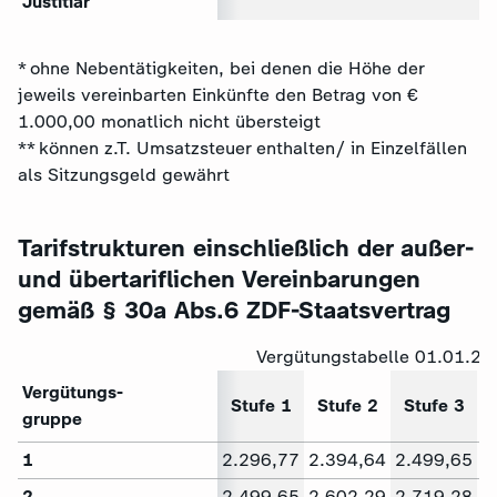
Justitiar
* ohne Nebentätigkeiten, bei denen die Höhe der
jeweils vereinbarten Einkünfte den Betrag von €
1.000,00 monatlich nicht übersteigt
** können z.T. Umsatzsteuer enthalten/ in Einzelfällen
als Sitzungsgeld gewährt
Tarifstrukturen einschließlich der außer-
und übertariflichen Vereinbarungen
gemäß § 30a Abs.6 ZDF-Staatsvertrag
Vergütungstabelle 01.01.20
Vergütungs-
Stufe 1
Stufe 2
Stufe 3
gruppe
1
2.296,77
2.394,64
2.499,65
2
2
2.499,65
2.602,29
2.719,28
2