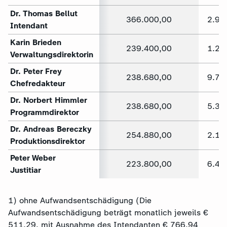
Dr. Thomas Bellut
366.000,00
2.95
Intendant
Karin Brieden
239.400,00
1.21
Verwaltungsdirektorin
Dr. Peter Frey
238.680,00
9.71
Chefredakteur
Dr. Norbert Himmler
238.680,00
5.37
Programmdirektor
Dr. Andreas Bereczky
254.880,00
2.10
Produktionsdirektor
Peter Weber
223.800,00
6.44
Justitiar
1) ohne Aufwandsentschädigung (Die
Aufwandsentschädigung beträgt monatlich jeweils €
511,29, mit Ausnahme des Intendanten € 766,94