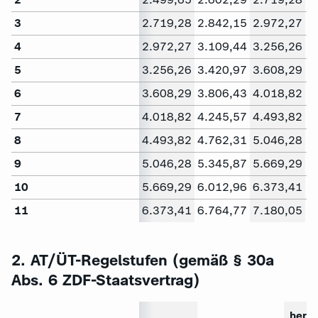
3
2.719,28
2.842,15
2.972,27
3
4
2.972,27
3.109,44
3.256,26
3
5
3.256,26
3.420,97
3.608,29
3
6
3.608,29
3.806,43
4.018,82
4
7
4.018,82
4.245,57
4.493,82
4
8
4.493,82
4.762,31
5.046,28
5
9
5.046,28
5.345,87
5.669,29
6
10
5.669,29
6.012,96
6.373,41
6
11
6.373,41
6.764,77
7.180,05
7
2. AT/ÜT-Regelstufen (gemäß § 30a
Abs. 6 ZDF-Staatsvertrag)
herk