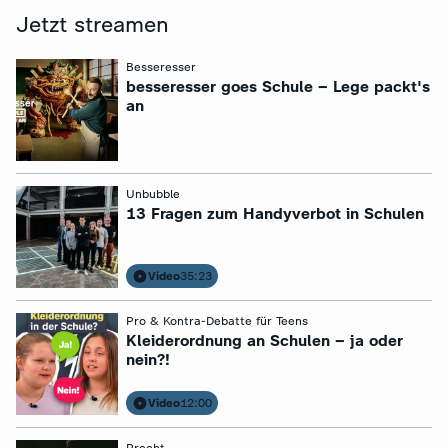
Jetzt streamen
:
Besseresser
besseresser goes Schule – Lege packt's
an
:
Unbubble
13 Fragen zum Handyverbot in Schulen
Video
35:23
:
Pro & Kontra-Debatte für Teens
Kleiderordnung an Schulen – ja oder
nein?!
Video
12:00