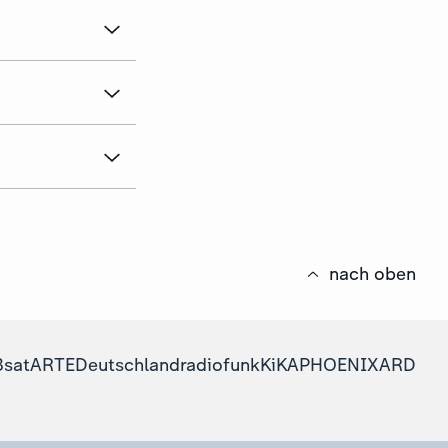
nach oben
3sat
ARTE
Deutschlandradio
funk
KiKA
PHOENIX
ARD