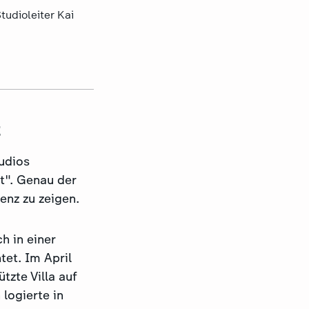
tudioleiter Kai
t
udios
t". Genau der
enz zu zeigen.
h in einer
et. Im April
zte Villa auf
logierte in