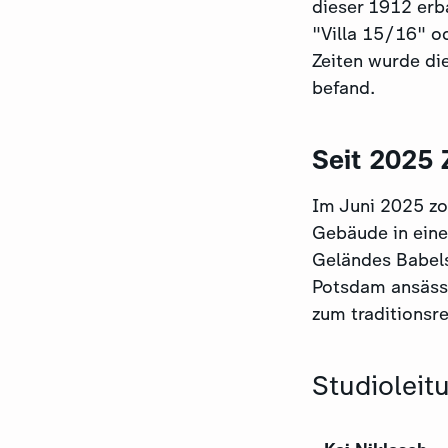
dieser 1912 erba
"Villa 15/16" o
Zeiten wurde di
befand.
Seit 2025
Im Juni 2025 z
Gebäude in ein
Geländes Babels
Potsdam ansässi
zum traditionsr
Studioleit