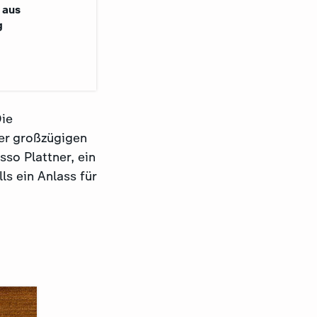
 aus
g
Die
er großzügigen
so Plattner, ein
ls ein Anlass für