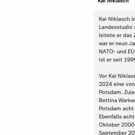
Kai Niklasch
Kai Niklasch l
Landesstudio 
leitete er da
war er neun J
NATO- und EU-
ist er seit 19
Vor Kai Niklas
2024 eine von 
Potsdam. Zule
Bettina Warken
Potsdam acht 
Ebenfalls ach
Oktober 2000 
September 200