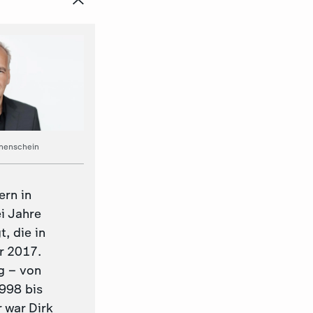
nenschein
ern in
i Jahre
t, die in
r 2017.
g – von
1998 bis
 war Dirk