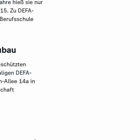
ahre hieß sie nur
 15. Zu DEFA-
-Berufsschule
ubau
schützten
aligen DEFA-
h-Allee 14a in
schaft