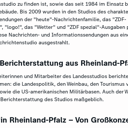
tudio zu finden ist, sowie das seit 1984 im Einsatz b
bäude. Bis 2009 wurden in den Studios des charakte
endungen der "heute"-Nachrichtenfamilie, das "ZDF-
, "logo!", das "Wetter" und "ZDF spezial"-Ausgaben p
ese Nachrichten- und Informationssendungen aus ei
achrichtenstudio ausgestrahlt.
e Berichterstattung aus Rheinland-P
eiterinnen und Mitarbeiter des Landesstudios berichte
emen: die Landespolitik, den Weinbau, den Tourismus 
z sowie die US-amerikanischen Militärbasen. Auch der
e Berichterstattung des Studios maßgeblich.
 in Rheinland-Pfalz – Von Großkonz