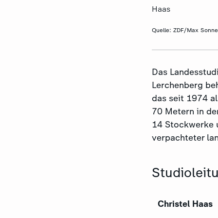
Haas
Quelle:
ZDF/Max Sonne
Das Landesstudi
Lerchenberg beh
das seit 1974 a
70 Metern in de
14 Stockwerke u
verpachteter la
Studioleit
Christel Haas