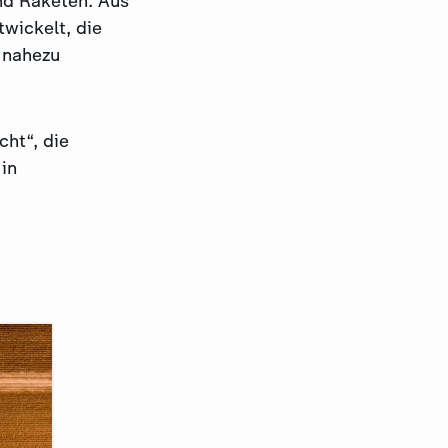
nd Raketen. Aus
wickelt, die
 nahezu
ht“, die
in