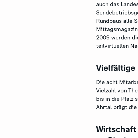
auch das Landess
Sendebetriebsge
Rundbaus alle S
Mittagsmagazin"
2009 werden di
teilvirtuellen N
Vielfältig
Die acht Mitarb
Vielzahl von Th
bis in die Pfal
Ahrtal prägt di
Wirtschaft