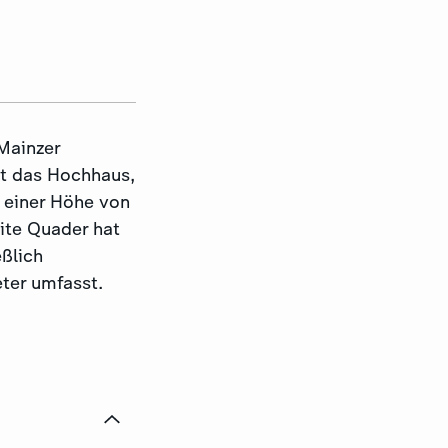
Mainzer
st das Hochhaus,
 einer Höhe von
ite Quader hat
ßlich
eter umfasst.