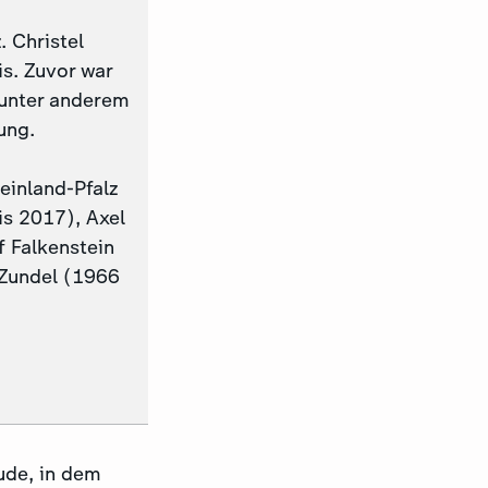
. Christel
s. Zuvor war
, unter anderem
ung.
einland-Pfalz
s 2017), Axel
 Falkenstein
Zundel (1966
ude, in dem