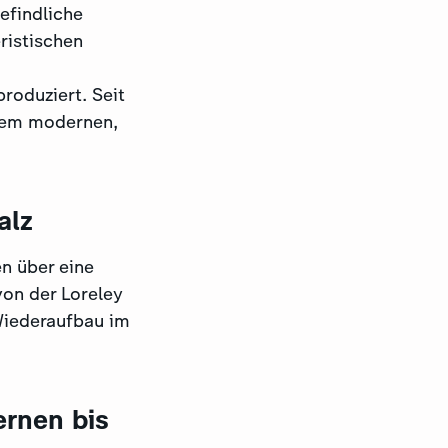
efindliche
ristischen
roduziert. Seit
nem modernen,
falz
n über eine
von der Loreley
 Wiederaufbau im
ernen bis