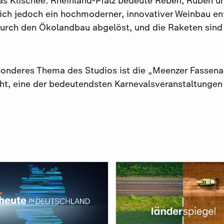
das Klischee: Rheinland-Pfalz bedeute Reben, Rüben u
ich jedoch ein hochmoderner, innovativer Weinbau ent
urch den Ökolandbau abgelöst, und die Raketen sind
sonderes Thema des Studios ist die „Meenzer Fassenac
ht, eine der bedeutendsten Karnevalsveranstaltungen 