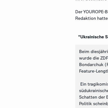
Der YOUROPE-Bei
Redaktion hatte
"Ukrainische S
Beim diesjähr
wurde die ZDF
Bondarchuk (R
Feature-Leng
Ein tragikomi
südukrainisch
Schatten der 
Politik schei