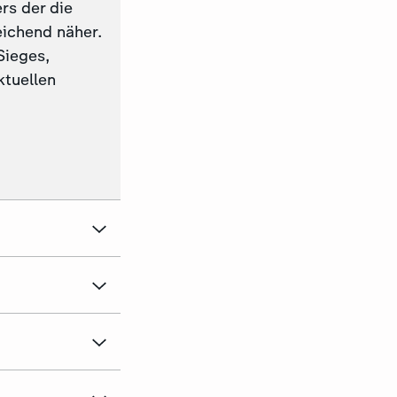
rs der die
eichend näher.
Sieges,
ktuellen