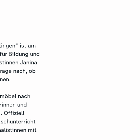
lingen“ ist am
ür Bildung und
stinnen Janina
rage nach, ob
nnen.
ermöbel nach
erinnen und
Offiziell
tschunterricht
alistinnen mit