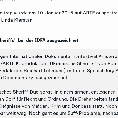
trag wurde am 10. Januar 2015 auf ARTE ausgestrah
 Linda Kierstan.
heriffs" bei der IDFA ausgezeichnet
igen Internationalen Dokumentarfilmfestival Amster
/ARTE Koproduktion „Ukrainische Sheriffs“ von Ro
edaktion: Reinhart Lohmann) mit dem Special Jury 
th Documentary ausgezeichnet.
sches Sheriff-Duo sorgt in einem armen, entlegenen
en Dorf für Recht und Ordnung. Die Dreharbeiten fan
Ereignisse von Maidan, Krim und Donbass statt. Noch 
nbar weit weg. Noch geht es um Suff-Probleme, nachba