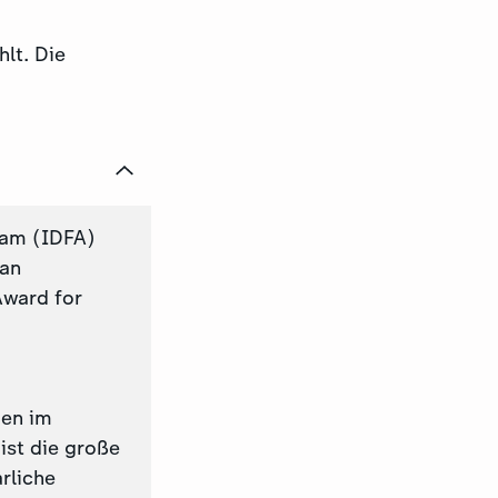
lt. Die
dam (IDFA)
man
Award for
den im
ist die große
rliche