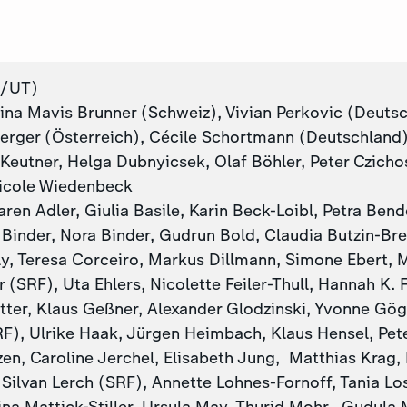
/UT)
ina Mavis Brunner (Schweiz), Vivian Perkovic (Deutsc
erger (Österreich), Cécile Schortmann (Deutschland
 Keutner, Helga Dubnyicsek, Olaf Böhler, Peter Czicho
icole Wiedenbeck
en Adler, Giulia Basile, Karin Beck-Loibl, Petra Bend
Binder, Nora Binder, Gudrun Bold, Claudia Butzin-Bre
ly, Teresa Corceiro, Markus Dillmann, Simone Ebert, 
(SRF), Uta Ehlers, Nicolette Feiler-Thull, Hannah K. F
tter, Klaus Geßner, Alexander Glodzinski, Yvonne Gög
F), Ulrike Haak, Jürgen Heimbach, Klaus Hensel, Pete
en, Caroline Jerchel, Elisabeth Jung, Matthias Krag,
Silvan Lerch (SRF), Annette Lohnes-Fornoff, Tania Los