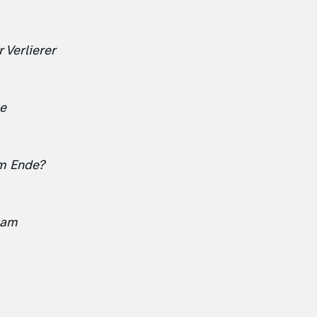
 Verlierer
e
m Ende?
ham