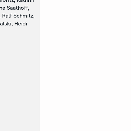
oritz, Kathrin
ine Saathoff,
 Ralf Schmitz,
lski, Heidi