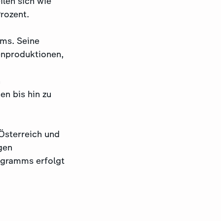
ilen sich wie
rozent.
mms. Seine
enproduktionen,
n
n bis hin zu
Österreich und
gen
ogramms erfolgt