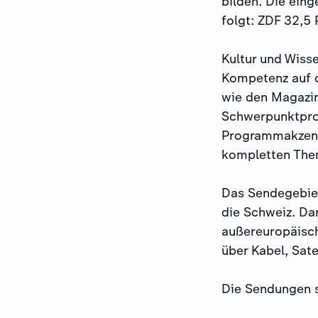
bilden. Die ein
folgt: ZDF 32,5
Kultur und Wiss
Kompetenz auf d
wie den Magazi
Schwerpunktprog
Programmakzente
kompletten The
Das Sendegebiet
die Schweiz. Dar
außereuropäisch
über Kabel, Sate
Die Sendungen s