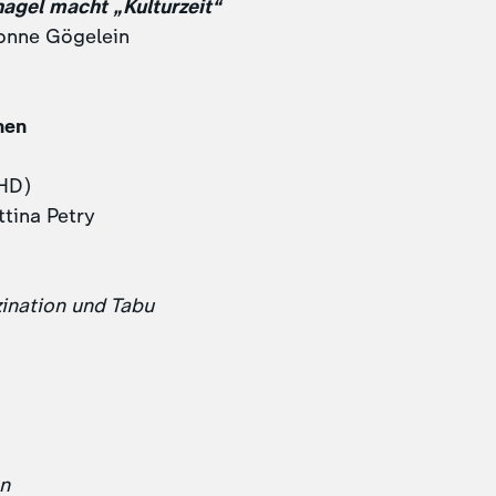
nagel macht „Kulturzeit“
onne Gögelein
hen
HD)
ttina Petry
zination und Tabu
on