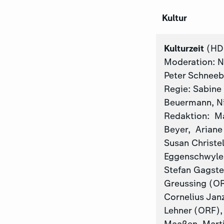
Kultur
Kulturzeit
(HD
Moderation: N
Peter Schneeb
Regie: Sabine
Beuermann, N
Redaktion: Mar
Beyer, Ariane 
Susan Christe
Eggenschwyler 
Stefan Gagste
Greussing (OR
Cornelius Janz
Lehner (ORF), 