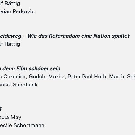
f Rättig
ivian Perkovic
eideweg – Wie das Referendum eine Nation spaltet
f Rättig
 denn Film schöner sein
a Corceiro, Gudula Moritz, Peter Paul Huth, Martin S
onika Sandhack
4
sula May
écile Schortmann