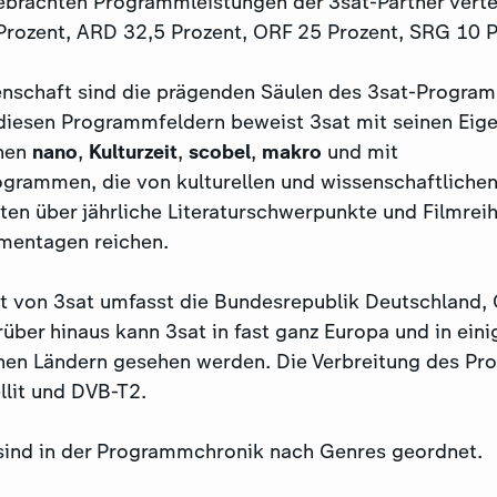
gebrachten Programmleistungen der 3sat-Partner verte
 Prozent, ARD 32,5 Prozent, ORF 25 Prozent, SRG 10 P
enschaft sind die prägenden Säulen des 3sat-Progra
iesen Programmfeldern beweist 3sat mit seinen Eig
nen
nano
,
Kulturzeit
,
scobel
,
makro
und mit
rammen, die von kulturellen und wissenschaftliche
n über jährliche Literaturschwerpunkte und Filmreihe
mentagen reichen.
 von 3sat umfasst die Bundesrepublik Deutschland, 
über hinaus kann 3sat in fast ganz Europa und in eini
en Ländern gesehen werden. Die Verbreitung des Pr
llit und DVB-T2.
ind in der Programmchronik nach Genres geordnet.