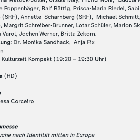
a Mattick-Stiller, Ursula May, Thurid Mohr, Gudula M
e Poppenhäger, Ralf Rättig, Prisca-Maria Riedel, Sab
e (SRF), Annette Scharnberg (SRF), Michael Schmitt,
 Margrit Schreiber-Brunner, Lotar Schüler, Marion Ska
u Varol, Jochen Werner, Britta Zekorn.
tung: Dr. Monika Sandhack, Anja Fix
en
Kulturzeit Kompakt (19:20 – 19:30 Uhr)
ra
(HD)
a
resa Corceiro
chmesse
che nach Identität mitten in Europa