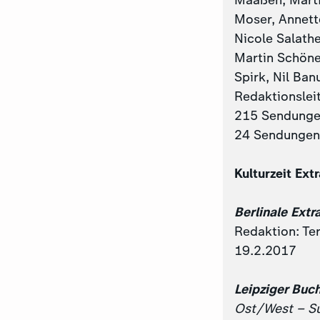
Maaßen, Martin
Moser, Annett
Nicole Salath
Martin Schöne,
Spirk, Nil Ban
Redaktionslei
215 Sendung
24 Sendungen 
Kulturzeit Ext
Berlinale Extr
Redaktion: Te
19.2.2017
Leipziger Bu
Ost/West – Su