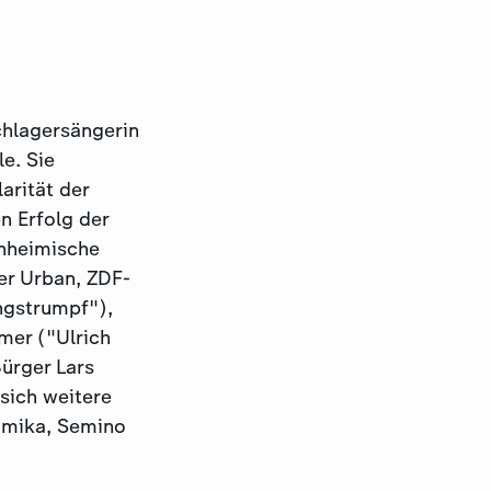
Schlagersängerin
e. Sie
arität der
n Erfolg der
inheimische
er Urban, ZDF-
angstrumpf"),
mer ("Ulrich
ürger Lars
 sich weitere
amika, Semino