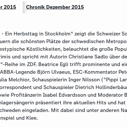
er 2015
Chronik Dezember 2015
i - Ein Herbsttag in Stockholm" zeigt die Schweizer 
ern die schönsten Plätze der schwedischen Metropol
estypische Köstlichkeiten, beleuchtet die große Popul
imis und spricht mit Autorin Christiane Sadlo über de
"-Reihe im ZDF. Beatrice Egli trifft prominente und e
r ABBA-Legende Björn Ulvaeus, ESC-Kommentator Pet
lia Melchior, Schauspielerin Inger Nilsson ("Pippi L
rrespondent und Schauspieler Dietrich Hollinderbäu
wie Profitänzerin Isabel Edvardsson und Moderator B
hlagersängerin präsentiert ihre aktuellen Hits und hat
chweden eingeladen. Mit dabei sind unter anderen N
nspiel und Klee.