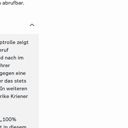
 abrufbar.
trolle zeigt
eruf
nd nach im
ihrer
 gegen eine
r das stets
In weiteren
rike Kriener
e „100%
t in diesem