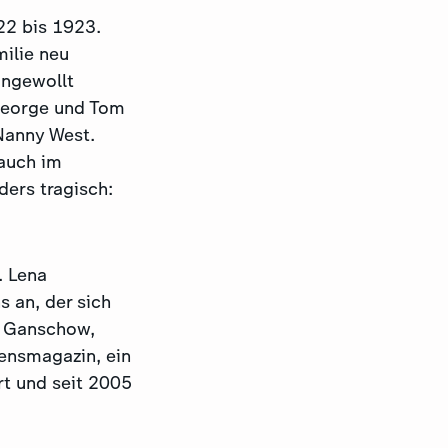
22 bis 1923.
ilie neu
ungewollt
 George und Tom
Nanny West.
auch im
ders tragisch:
. Lena
 an, der sich
a Ganschow,
ensmagazin, ein
t und seit 2005