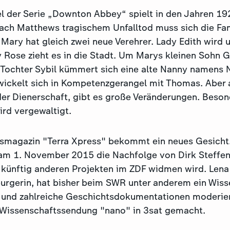
fel der Serie „Downton Abbey“ spielt in den Jahren 19
ch Matthews tragischem Unfalltod muss sich die Fam
 Mary hat gleich zwei neue Verehrer. Lady Edith wird 
 Rose zieht es in die Stadt. Um Marys kleinen Sohn
 Tochter Sybil kümmert sich eine alte Nanny namens 
ickelt sich in Kompetenzgerangel mit Thomas. Aber 
der Dienerschaft, gibt es große Veränderungen. Beson
ird vergewaltigt.
smagazin "Terra Xpress" bekommt ein neues Gesicht
am 1. November 2015 die Nachfolge von Dirk Steffens
 künftig anderen Projekten im ZDF widmen wird. Len
rgerin, hat bisher beim SWR unter anderem ein Wiss
und zahlreiche Geschichtsdokumentationen moderier
e Wissenschaftssendung "nano" in 3sat gemacht.