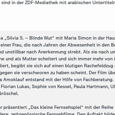
 sind in der ZDF-Mediathek mit arabischen Untertiteln
„Silvia S. – Blinde Wut“ mit Maria Simon in der Haup
einer Frau, die nach Jahren der Abwesenheit in den B
d unstillbar nach Anerkennung strebt. Als sie nach u
Ehe und als Mutter scheitert und sich immer mehr von 
iert, begibt sie sich auf einen blutigen Rachefeldzug
 gegen sie verschworen zu haben scheint. Der Film übe
a Amoklauf entstand mit der Hilfe von Fachberatung. 
 Florian Lukas, Sophie von Kessel, Paula Hartmann, Ul
Gröschel.
r präsentiert „Das kleine Fernsehspiel“ mit der Reih
ere, zeitgenössische Fernsehfilme. Den Auftakt bilde