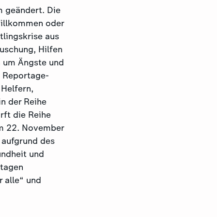
m geändert. Die
Willkommen oder
tlingskrise aus
uschung, Hilfen
h um Ängste und
e Reportage-
Helfern,
in der Reihe
rft die Reihe
 am 22. November
e aufgrund des
undheit und
rtagen
r alle“ und