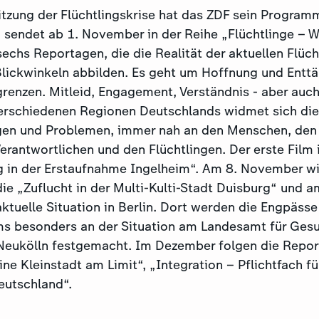
tzung der Flüchtlingskrise hat das ZDF sein Program
 sendet ab 1. November in der Reihe „Flüchtlinge – 
echs Reportagen, die die Realität der aktuellen Flüch
lickwinkeln abbilden. Es geht um Hoffnung und Enttä
renzen. Mitleid, Engagement, Verständnis - aber auc
erschiedenen Regionen Deutschlands widmet sich di
gen und Problemen, immer nah an den Menschen, den 
rantwortlichen und den Flüchtlingen. Der erste Film 
ag in der Erstaufnahme Ingelheim“. Am 8. November wi
 die „Zuflucht in der Multi-Kulti-Stadt Duisburg“ und
ktuelle Situation in Berlin. Dort werden die Engpäss
ms besonders an der Situation am Landesamt für Ges
 Neukölln festgemacht. Im Dezember folgen die Repo
ne Kleinstadt am Limit“, „Integration – Pflichtfach fü
eutschland“.