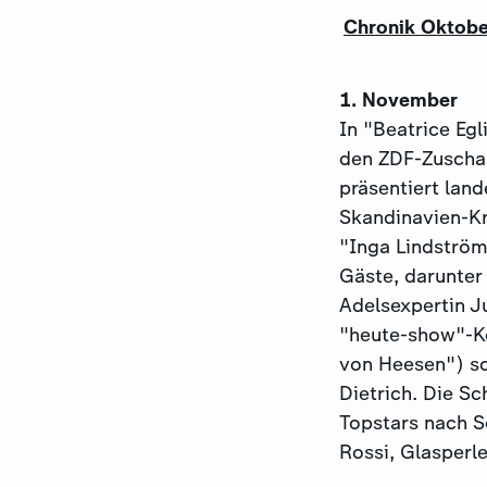
Chronik Oktob
1. November
In "Beatrice Egl
den ZDF-Zuschau
präsentiert land
Skandinavien-Kr
"Inga Lindström
Gäste, darunte
Adelsexpertin Ju
"heute-show"-Ko
von Heesen") so
Dietrich. Die Sc
Topstars nach S
Rossi, Glasperle