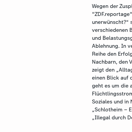
Wegen der Zuspi
"ZDF.reportage"
unerwünscht?“ s
verschiedenen B
und Belastungsg
Ablehnung. In v
Reihe den Erfol
Nachbarn, den Ve
zeigt den „Allt
einen Blick auf
geht es um die a
Flüchtlingsstro
Soziales und in
„Schlotheim – Ei
„Illegal durch D