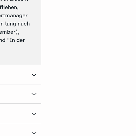
liehen,
portmanager
on lang nach
vember),
d "In der