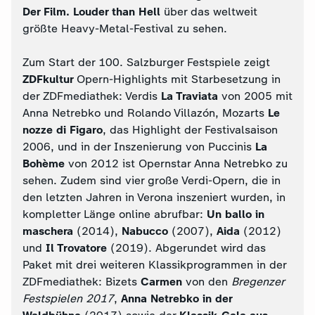
Der Film. Louder than Hell
über das weltweit
größte Heavy-Metal-Festival zu sehen.
Zum Start der 100. Salzburger Festspiele zeigt
ZDFkultur
Opern-Highlights mit Starbesetzung in
der ZDFmediathek: Verdis
La Traviata
von 2005 mit
Anna Netrebko und Rolando Villazón, Mozarts
Le
nozze di Figaro
, das Highlight der Festivalsaison
2006, und in der Inszenierung von Puccinis
La
Bohème
von 2012 ist Opernstar Anna Netrebko zu
sehen. Zudem sind vier große Verdi-Opern, die in
den letzten Jahren in Verona inszeniert wurden, in
kompletter Länge online abrufbar:
Un ballo in
maschera
(2014),
Nabucco
(2007),
Aida
(2012)
und
Il Trovatore
(2019). Abgerundet wird das
Paket mit drei weiteren Klassikprogrammen in der
ZDFmediathek: Bizets
Carmen
von den
Bregenzer
Festspielen 2017
,
Anna Netrebko in der