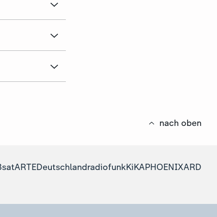
nach oben
3sat
ARTE
Deutschlandradio
funk
KiKA
PHOENIX
ARD