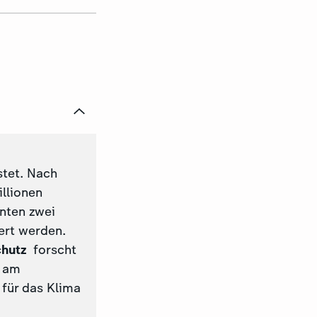
stet. Nach
llionen
nten zwei
ert werden.
chutz
forscht
e am
 für das Klima