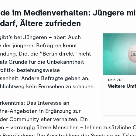
de im Medienverhalten: Jüngere mi
arf, Ältere zufrieden
ibt’s bei Jüngeren – aber: Auch
e der jüngeren Befragten kennt
ndung. Die, die "
Berlin direkt
" nicht
als Gründe für die Unbekanntheit
olitik- beziehungsweise
ssenheit. Andere Befragte geben an,
Dein ZDF
:
chlichtweg kein Fernsehen zu schauen.
Weitere Umf
rkenntnis: Das Interesse an
line-Angeboten in Ergänzung zur
 der Community eher verhalten. Ein
ten – vorrangig ältere Menschen – lehnen zusätzliche
re Begründung: Die Ausstrahlung der Sendung im TV s