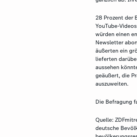
28 Prozent der 
YouTube-Videos 
würden einen en
Newsletter abon
äußerten ein gr
lieferten darüb
aussehen könnte
geäußert, die P
auszuweiten.
Die Befragung f
Quelle: ZDFmitr
deutsche Bevölk
bevölkerungsrep