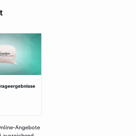
t
rageergebnisse
 Online-Angebote
ei ausreichend.