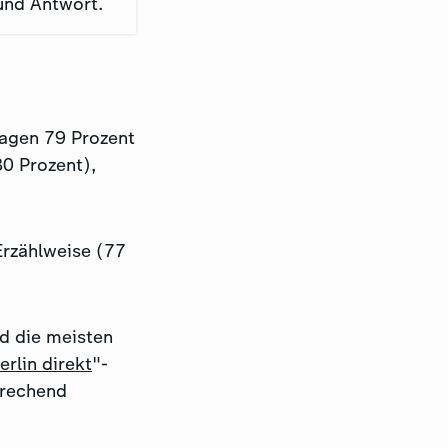
und Antwort.
agen 79 Prozent
80 Prozent),
Erzählweise (77
d die meisten
erlin direkt
"-
prechend