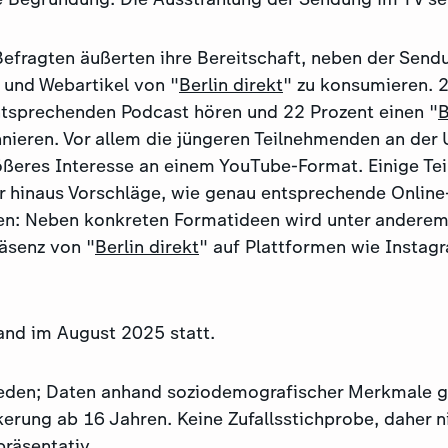
Befragten äußerten ihre Bereitschaft, neben der Send
und Webartikel von "
Berlin direkt
" zu konsumieren. 
tsprechenden Podcast hören und 22 Prozent einen "
B
nieren. Vor allem die jüngeren Teilnehmenden an der
ößeres Interesse an einem YouTube-Format. Einige T
er hinaus Vorschläge, wie genau entsprechende Onlin
n: Neben konkreten Formatideen wird unter anderem
räsenz von "
Berlin direkt
" auf Plattformen wie Instag
and im August 2025 statt.
eden; Daten anhand soziodemografischer Merkmale ge
erung ab 16 Jahren. Keine Zufallsstichprobe, daher n
räsentativ.