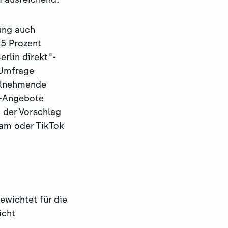
ung auch
25 Prozent
erlin direkt
"-
 Umfrage
eilnehmende
e-Angebote
 der Vorschlag
ram oder TikTok
wichtet für die
icht