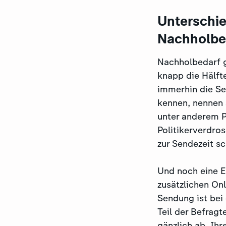
Unterschie
Nachholbed
Nachholbedarf g
knapp die Hälft
immerhin die Se
kennen, nennen 
unter anderem P
Politikerverdro
zur Sendezeit s
Und noch eine E
zusätzlichen On
Sendung ist bei
Teil der Befrag
gänzlich ab. Ih