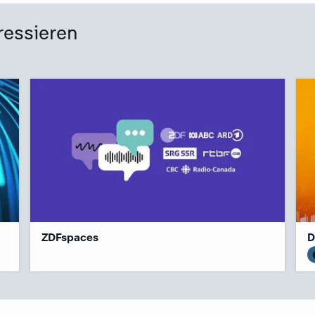
ressieren
ZDFspaces
D