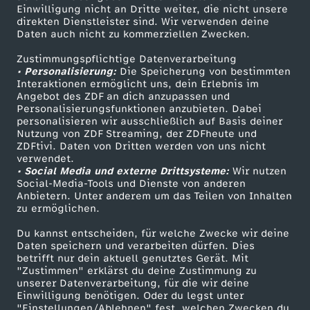
Einwilligung nicht an Dritte weiter, die nicht unsere
Smart TV
Kontakt zum ZDF
direkten Dienstleister sind. Wir verwenden deine
Daten auch nicht zu kommerziellen Zwecken.
ZDFtext
Tickets
Zustimmungspflichtige Datenverarbeitung
Livestreams
Zuschauerservice
• Personalisierung:
Die Speicherung von bestimmten
Sendungen A-Z
Hilfe
Interaktionen ermöglicht uns, dein Erlebnis im
Angebot des ZDF an dich anzupassen und
TV-Programm
Personalisierungsfunktionen anzubieten. Dabei
personalisieren wir ausschließlich auf Basis deiner
Nutzung von ZDF Streaming, der ZDFheute und
ZDFtivi. Daten von Dritten werden von uns nicht
Das ZDF
verwendet.
• Social Media und externe Drittsysteme:
Wir nutzen
ZDF Unternehmen
Social-Media-Tools und Dienste von anderen
Anbietern. Unter anderem um das Teilen von Inhalten
Karriere
zu ermöglichen.
Presseportal
Du kannst entscheiden, für welche Zwecke wir deine
ZDF goes Schule
Daten speichern und verarbeiten dürfen. Dies
betrifft nur dein aktuell genutztes Gerät. Mit
Werbefernsehen
"Zustimmen" erklärst du deine Zustimmung zu
unserer Datenverarbeitung, für die wir deine
Mainzelmännchen
Einwilligung benötigen. Oder du legst unter
"Einstellungen/Ablehnen" fest, welchen Zwecken du