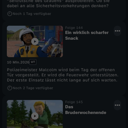
"Seilrutsche des Grauens" ausprobieren. Ob sie
dabei an alle Sicherheitsvorkehrungen denken?
e
Noch
1 Tag
verfügbar
l
Folge 144
Ein wirklich scharfer
1
Snack
2
UT
10 Min.
2026
Polizeimeister Malcolm wird beim Tag der offenen
Tür vorgestellt. Er wird die Feuerwehr unterstützen.
Der erste Einsatz lässt nicht lange auf sich warten.
Noch
2 Tage
verfügbar
Folge 145
Das
Bruderwochenende