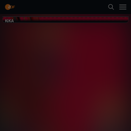
Zurück
KiKA
KiKA
Suche
Feuerwehrmann
Sam
Startseite
Abenteuer
Animation
spaßig
Kategorien
Erste Folge abspielen
Kinder
Mehr
Live & TV
Mein ZDF