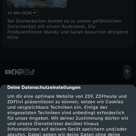
UT
10 Min.
2026
Bei Dreharbeiten kommt es zu einem gefährlichen
Zwischenfall mit einem Ruderboot. Die
Produzentinnen Mandy und Sarah brauchen dringend
Hilfe.
Deine Datenschutzeinstellungen
cmp-dialog-description
Um dir eine optimale Website von ZDF, ZDFheute und
ZDFtivi präsentieren zu können, setzen wir Cookies
und vergleichbare Techniken ein. Einige der
eingesetzten Techniken sind unbedingt erforderlich
für unser Angebot. Mit deiner Zustimmung dürfen wir
Mehr ZDF
Service
und unsere Dienstleister darüber hinaus
Informationen auf deinem Gerät speichern und/oder
ZDF-Apps
ZDFmitreden
abrufen. Dabei geben wir deine Daten ohne deine