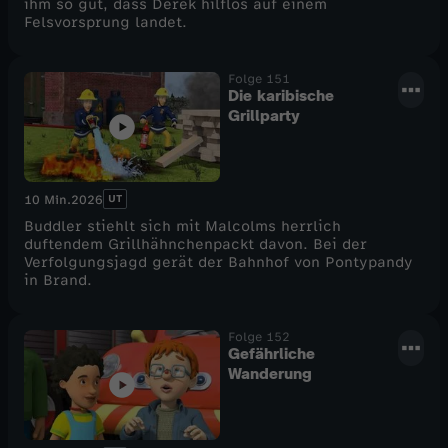
ihm so gut, dass Derek hilflos auf einem
Felsvorsprung landet.
Folge 151
Die karibische
Grillparty
UT
10 Min.
2026
Buddler stiehlt sich mit Malcolms herrlich
duftendem Grillhähnchenpackt davon. Bei der
Verfolgungsjagd gerät der Bahnhof von Pontypandy
in Brand.
Folge 152
Gefährliche
Wanderung