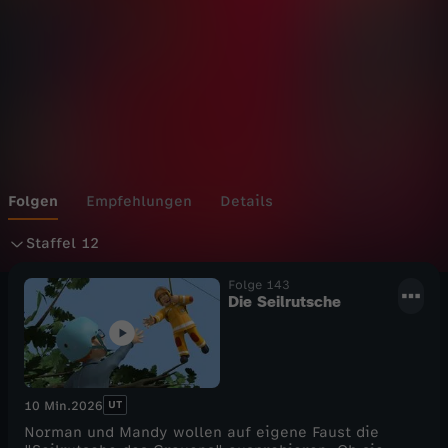
Wechseln zu: ZDFheute
Folgen
Empfehlungen
Details
S
Staffel 12
t
Folge 143
Die Seilrutsche
a
f
UT
10 Min.
2026
f
Norman und Mandy wollen auf eigene Faust die