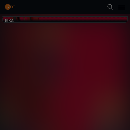
Zurück
KiKA
KiKA
Feuerwehrmann
Sam
Abenteuer
Animation
spaßig
Erste Folge abspielen
Mehr