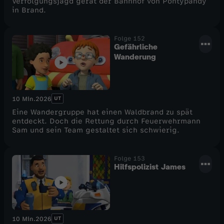
Verfolgungsjagd gerät der Bahnhof von Pontypandy
in Brand.
Folge 152
Gefährliche
Wanderung
UT
10 Min.
2026
Eine Wandergruppe hat einen Waldbrand zu spät
entdeckt. Doch die Rettung durch Feuerwehrmann
Sam und sein Team gestaltet sich schwierig.
Folge 153
Hilfspolizist James
UT
10 Min.
2026