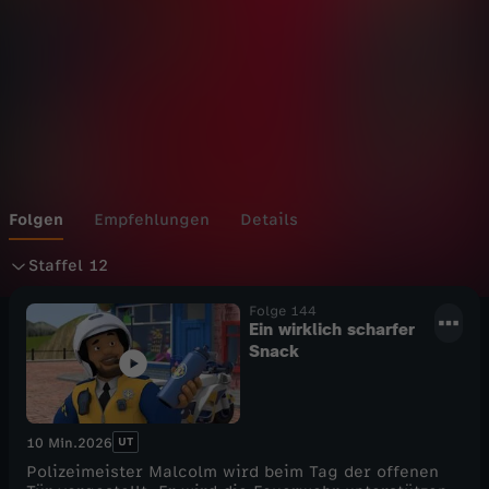
Folgen
Empfehlungen
Details
S
Staffel 12
t
Folge 144
Ein wirklich scharfer
Snack
a
f
UT
10 Min.
2026
f
Polizeimeister Malcolm wird beim Tag der offenen