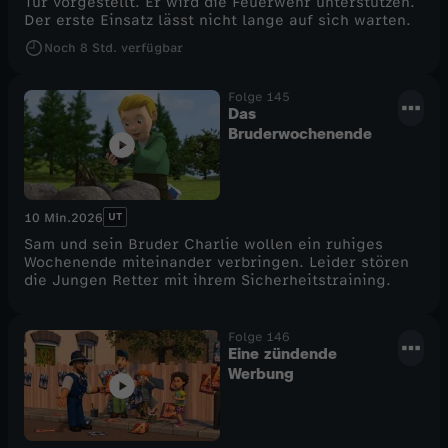
Tür vorgestellt. Er wird die Feuerwehr unterstützen.
Der erste Einsatz lässt nicht lange auf sich warten.
e
Noch
8 Std.
verfügbar
l
Folge 145
Das
1
Bruderwochenende
2
UT
10 Min.
2026
Sam und sein Bruder Charlie wollen ein ruhiges
Wochenende miteinander verbringen. Leider stören
die Jungen Retter mit ihrem Sicherheitstraining.
Folge 146
Eine zündende
Werbung