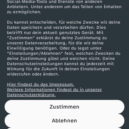
Social-Media-Tools und Dienste von anderen
Anbietern. Unter anderem um das Teilen von Inhalten
Karriere
zu ermöglichen.
Presseportal
Du kannst entscheiden, für welche Zwecke wir deine
ZDF goes Schule
Daten speichern und verarbeiten dürfen. Dies
betrifft nur dein aktuell genutztes Gerät. Mit
Werbefernsehen
"Zustimmen" erklärst du deine Zustimmung zu
unserer Datenverarbeitung, für die wir deine
Mainzelmännchen
Einwilligung benötigen. Oder du legst unter
"Einstellungen/Ablehnen" fest, welchen Zwecken du
deine Zustimmung gibst und welchen nicht. Deine
Datenschutzeinstellungen kannst du jederzeit mit
Wirkung für die Zukunft in deinen Einstellungen
widerrufen oder ändern.
Hier findest du das Impressum.
Partner
Weitere Informationen findest du in unserer
Datenschutzerklärung.
Zustimmen
Ablehnen
Nutzungsbedingungen
Datenschutz
Datenschutz-Einstellungen