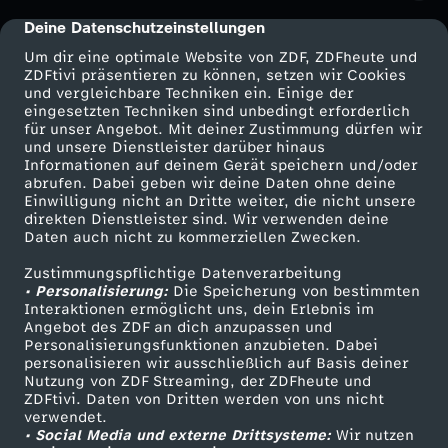
Deine Datenschutzeinstellungen
cmp-dialog-description
Um dir eine optimale Website von ZDF, ZDFheute und
ZDFtivi präsentieren zu können, setzen wir Cookies
und vergleichbare Techniken ein. Einige der
eingesetzten Techniken sind unbedingt erforderlich
für unser Angebot. Mit deiner Zustimmung dürfen wir
Mehr ZDF
Service
und unsere Dienstleister darüber hinaus
Informationen auf deinem Gerät speichern und/oder
ZDF-Apps
ZDFmitreden
abrufen. Dabei geben wir deine Daten ohne deine
Einwilligung nicht an Dritte weiter, die nicht unsere
Smart TV
Kontakt zum ZDF
direkten Dienstleister sind. Wir verwenden deine
Daten auch nicht zu kommerziellen Zwecken.
ZDFtext
Tickets
Zustimmungspflichtige Datenverarbeitung
Livestreams
Zuschauerservice
• Personalisierung:
Die Speicherung von bestimmten
Sendungen A-Z
Hilfe
Interaktionen ermöglicht uns, dein Erlebnis im
Angebot des ZDF an dich anzupassen und
TV-Programm
Personalisierungsfunktionen anzubieten. Dabei
personalisieren wir ausschließlich auf Basis deiner
Nutzung von ZDF Streaming, der ZDFheute und
ZDFtivi. Daten von Dritten werden von uns nicht
Das ZDF
verwendet.
• Social Media und externe Drittsysteme:
Wir nutzen
ZDF Unternehmen