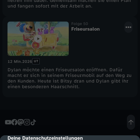
helfen ihm dabei. Gemeinsam machen sie einen Plan
und fangen sofort mit der Arbeit an.
Folge 50
Friseursalon
UT
12 Min.
2026
Dylan möchte einen Friseursalon eröffnen. Dafür
macht er sich in seinem Friseurmobil auf den Weg zu
den Kunden. Heute ist Bitsy dran und Dylan gibt ihr
einen besonderen Haarschnitt.
Deine Datenschutzeinstellungen
cmp-dialog-description