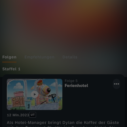
S
p
i
e
l
Folgen
Empfehlungen
Details
k
Staffel 1
Folge 5
i
Ferienhotel
s
t
UT
12 Min.
2023
e
Als Hotel-Manager bringt Dylan die Koffer der Gäste