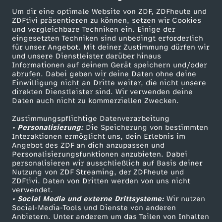
Um dir eine optimale Website von ZDF, ZDFheute und
ZDFtivi präsentieren zu können, setzen wir Cookies
und vergleichbare Techniken ein. Einige der
eingesetzten Techniken sind unbedingt erforderlich
für unser Angebot. Mit deiner Zustimmung dürfen wir
Mehr ZDF
Service
und unsere Dienstleister darüber hinaus
Informationen auf deinem Gerät speichern und/oder
ZDF-Apps
ZDFmitreden
abrufen. Dabei geben wir deine Daten ohne deine
Einwilligung nicht an Dritte weiter, die nicht unsere
Smart TV
Kontakt zum ZDF
direkten Dienstleister sind. Wir verwenden deine
Daten auch nicht zu kommerziellen Zwecken.
ZDFtext
Tickets
Zustimmungspflichtige Datenverarbeitung
Livestreams
Zuschauerservice
• Personalisierung:
Die Speicherung von bestimmten
Sendungen A-Z
Hilfe
Interaktionen ermöglicht uns, dein Erlebnis im
Angebot des ZDF an dich anzupassen und
TV-Programm
Personalisierungsfunktionen anzubieten. Dabei
personalisieren wir ausschließlich auf Basis deiner
Nutzung von ZDF Streaming, der ZDFheute und
ZDFtivi. Daten von Dritten werden von uns nicht
Das ZDF
verwendet.
• Social Media und externe Drittsysteme:
Wir nutzen
ZDF Unternehmen
Social-Media-Tools und Dienste von anderen
Anbietern. Unter anderem um das Teilen von Inhalten
Karriere