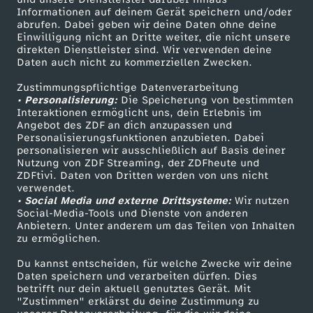
a
s
ü
e
d
e
i
Informationen auf deinem Gerät speichern und/oder
n
ZDF-Apps
ZDFmitreden
abrufen. Dabei geben wir deine Daten ohne deine
u
–
c
Einwilligung nicht an Dritte weiter, die nicht unsere
s
i
Smart TV
Kontakt zum ZDF
l
o
direkten Dienstleister sind. Wir verwenden deine
g
w
W
Daten auch nicht zu kommerziellen Zwecken.
ZDFtext
Tickets
k
c
e
s
n
f
Zustimmungspflichtige Datenverarbeitung
Livestreams
Zuschauerservice
e
e
• Personalisierung:
e
Die Speicherung von bestimmten
h
E
Sendungen A-Z
Hilfe
u
W
Interaktionen ermöglicht uns, dein Erlebnis im
ü
Angebot des ZDF an dich anzupassen und
r
n
TV-Programm
Personalisierungsfunktionen anzubieten. Dabei
i
w
n
a
personalisieren wir ausschließlich auf Basis deiner
r
k
n
Nutzung von ZDF Streaming, der ZDFheute und
c
i
ZDFtivi. Daten von Dritten werden von uns nicht
d
s
Das ZDF
d
verwendet.
e
e
• Social Media und externe Drittsysteme:
Wir nutzen
ZDF Unternehmen
h
g
F
s
Social-Media-Tools und Dienste von anderen
i
Anbietern. Unter anderem um das Teilen von Inhalten
Karriere
d
s
zu ermöglichen.
t
k
l
e
Presseportal
e
e
N
Du kannst entscheiden, für welche Zwecke wir deine
ZDF goes Schule
e
e
Daten speichern und verarbeiten dürfen. Dies
u
r
P
betrifft nur dein aktuell genutztes Gerät. Mit
Werbefernsehen
r
a
"Zustimmen" erklärst du deine Zustimmung zu