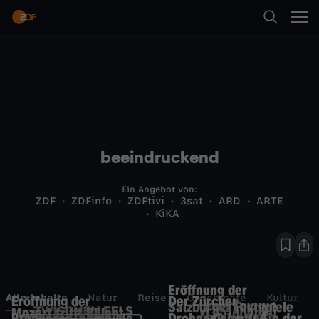
beeindruckend
Ein Angebot von:
ZDF
ZDFinfo
ZDFtivi
3sat
ARD
ARTE
KiKA
Eröffnung der
Alle Inhalte
Natur
Reise
Geschichte
Kultur
Eröffnung der
Der Zürcher
Salzburger Festspiele
Mozart trifft Bülent
Bregenzer Festspiele
Drohnenkünstler in der