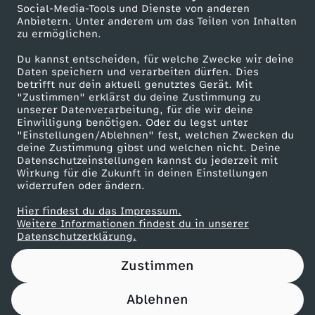
ZDF Unternehmen
n
Social-Media-Tools und Dienste von anderen
d
e
Anbietern. Unter anderem um das Teilen von Inhalten
Karriere
zu ermöglichen.
s
Presseportal
s
s
Du kannst entscheiden, für welche Zwecke wir deine
ZDF goes Schule
m
Daten speichern und verarbeiten dürfen. Dies
:
S
betrifft nur dein aktuell genutztes Gerät. Mit
Werbefernsehen
"Zustimmen" erklärst du deine Zustimmung zu
i
unserer Datenverarbeitung, für die wir deine
Mainzelmännchen
L
c
Einwilligung benötigen. Oder du legst unter
"Einstellungen/Ablehnen" fest, welchen Zwecken du
t
deine Zustimmung gibst und welchen nicht. Deine
e
h
Datenschutzeinstellungen kannst du jederzeit mit
t
Wirkung für die Zukunft in deinen Einstellungen
g
u
widerrufen oder ändern.
e
Hier findest du das Impressum.
e
l
Partner
Weitere Informationen findest du in unserer
Datenschutzerklärung.
l
p
e
Zustimmen
i
a
–
Ablehnen
Nutzungsbedingungen
Datenschutz
Datenschutz-Einstellungen