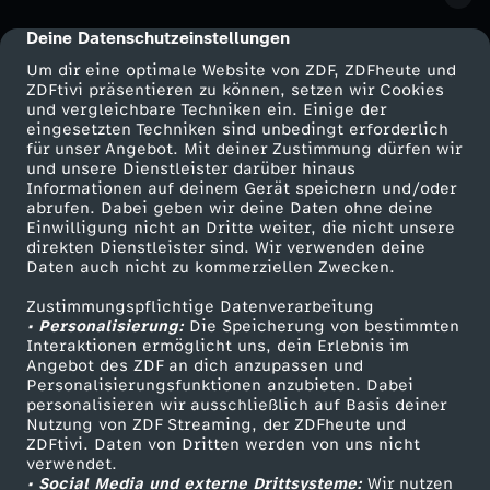
s
s
s
d
i
l
k
S
p
Deine Datenschutzeinstellungen
cmp-dialog-description
e
e
e
F
d
Um dir eine optimale Website von ZDF, ZDFheute und
e
s
t
a
ZDFtivi präsentieren zu können, setzen wir Cookies
r
r
M
a
und vergleichbare Techniken ein. Einige der
e
n
d
eingesetzten Techniken sind unbedingt erforderlich
o
c
e
e
für unser Angebot. Mit deiner Zustimmung dürfen wir
a
h
r
Mehr ZDF
Service
und unsere Dienstleister darüber hinaus
g
e
Informationen auf deinem Gerät speichern und/oder
r
k
s
s
ZDF-Apps
ZDFmitreden
s
n
abrufen. Dabei geben wir deine Daten ohne deine
T
Einwilligung nicht an Dritte weiter, die nicht unsere
e
r
Smart TV
Kontakt zum ZDF
i
t
direkten Dienstleister sind. Wir verwenden deine
s
s
c
d
Daten auch nicht zu kommerziellen Zwecken.
a
ZDFtext
Tickets
L
e
a
e
e
Zustimmungspflichtige Datenverarbeitung
Livestreams
Zuschauerservice
h
e
l
• Personalisierung:
Die Speicherung von bestimmten
e
Sendungen A-Z
Hilfe
Interaktionen ermöglicht uns, dein Erlebnis im
s
u
r
r
e
r
Angebot des ZDF an dich anzupassen und
k
TV-Programm
Personalisierungsfunktionen anzubieten. Dabei
b
s
personalisieren wir ausschließlich auf Basis deiner
K
g
n
Nutzung von ZDF Streaming, der ZDFheute und
e
ZDFtivi. Daten von Dritten werden von uns nicht
Das ZDF
i
o
verwendet.
• Social Media und externe Drittsysteme:
Wir nutzen