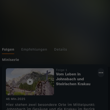
e
i
g
e
r
Folgen
Empfehlungen
Details
d
Miniserie
Folge 1
ö
Vom Leben in
Johnsbach und
r
Steirischen Krakau
f
46 Min.
2025
Hier stehen zwei besondere Orte im Mittelpunkt:
e
Johnsbach im Gesäuse und die Krakau im Bezirk