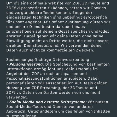
Um dir eine optimale Website von ZDF, ZDFheute und
ZDFtivi präsentieren zu können, setzen wir Cookies
und vergleichbare Techniken ein. Einige der
eingesetzten Techniken sind unbedingt erforderlich
für unser Angebot. Mit deiner Zustimmung dürfen wir
Mehr ZDF
Service
und unsere Dienstleister darüber hinaus
Informationen auf deinem Gerät speichern und/oder
ZDF-Apps
ZDFmitreden
abrufen. Dabei geben wir deine Daten ohne deine
Einwilligung nicht an Dritte weiter, die nicht unsere
Smart TV
Kontakt zum ZDF
direkten Dienstleister sind. Wir verwenden deine
Daten auch nicht zu kommerziellen Zwecken.
ZDFtext
Tickets
Zustimmungspflichtige Datenverarbeitung
Livestreams
Zuschauerservice
• Personalisierung:
Die Speicherung von bestimmten
Sendungen A-Z
Hilfe
Interaktionen ermöglicht uns, dein Erlebnis im
Angebot des ZDF an dich anzupassen und
TV-Programm
Personalisierungsfunktionen anzubieten. Dabei
personalisieren wir ausschließlich auf Basis deiner
Nutzung von ZDF Streaming, der ZDFheute und
ZDFtivi. Daten von Dritten werden von uns nicht
Das ZDF
verwendet.
• Social Media und externe Drittsysteme:
Wir nutzen
ZDF Unternehmen
Social-Media-Tools und Dienste von anderen
Anbietern. Unter anderem um das Teilen von Inhalten
Karriere
zu ermöglichen.