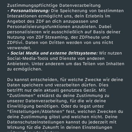
Zustimmungspflichtige Datenverarbeitung
Livestreams
Zuschauerservice
• Personalisierung:
Die Speicherung von bestimmten
Sendungen A-Z
Hilfe
Interaktionen ermöglicht uns, dein Erlebnis im
Angebot des ZDF an dich anzupassen und
TV-Programm
Personalisierungsfunktionen anzubieten. Dabei
personalisieren wir ausschließlich auf Basis deiner
Nutzung von ZDF Streaming, der ZDFheute und
ZDFtivi. Daten von Dritten werden von uns nicht
Das ZDF
verwendet.
• Social Media und externe Drittsysteme:
Wir nutzen
ZDF Unternehmen
Social-Media-Tools und Dienste von anderen
Anbietern. Unter anderem um das Teilen von Inhalten
Karriere
zu ermöglichen.
Presseportal
Du kannst entscheiden, für welche Zwecke wir deine
ZDF goes Schule
Daten speichern und verarbeiten dürfen. Dies
betrifft nur dein aktuell genutztes Gerät. Mit
Werbefernsehen
"Zustimmen" erklärst du deine Zustimmung zu
unserer Datenverarbeitung, für die wir deine
Mainzelmännchen
Einwilligung benötigen. Oder du legst unter
"Einstellungen/Ablehnen" fest, welchen Zwecken du
deine Zustimmung gibst und welchen nicht. Deine
Datenschutzeinstellungen kannst du jederzeit mit
Wirkung für die Zukunft in deinen Einstellungen