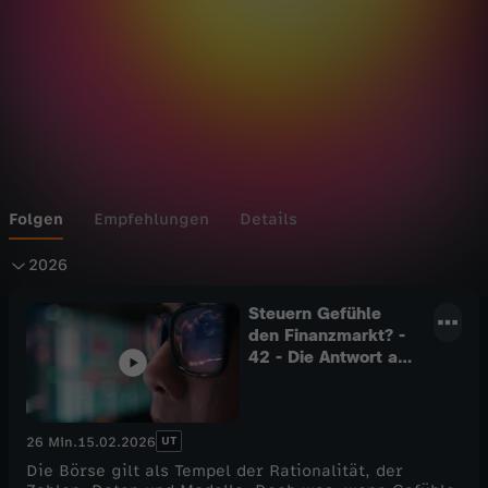
Folgen
Empfehlungen
Details
2
2026
0
Steuern Gefühle
den Finanzmarkt? -
42 - Die Antwort auf
2
fast alles
6
UT
26 Min.
15.02.2026
Die Börse gilt als Tempel der Rationalität, der