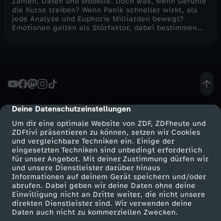
Zahlen, Daten und Modelle. Doch was, wenn Gefühle
die Kurse treiben? Wenn Panik schneller wirkt, als
jede Analyse und Euphorie Milliarden bewegt?
Emotionen gelten als Störfaktor, dabei bestimmen
sie oft den Takt der Finanzwelt. Aber sind sie
wirklich nur gefährlich? Oder brauchen wir Gefühle,
damit Märkte funktionieren?
Deine Datenschutzeinstellungen
cmp-dialog-description
Um dir eine optimale Website von ZDF, ZDFheute und
ZDFtivi präsentieren zu können, setzen wir Cookies
und vergleichbare Techniken ein. Einige der
eingesetzten Techniken sind unbedingt erforderlich
für unser Angebot. Mit deiner Zustimmung dürfen wir
Mehr ZDF
Service
und unsere Dienstleister darüber hinaus
Informationen auf deinem Gerät speichern und/oder
ZDF-Apps
ZDFmitreden
abrufen. Dabei geben wir deine Daten ohne deine
Einwilligung nicht an Dritte weiter, die nicht unsere
Smart TV
Kontakt zum ZDF
direkten Dienstleister sind. Wir verwenden deine
Daten auch nicht zu kommerziellen Zwecken.
ZDFtext
Tickets