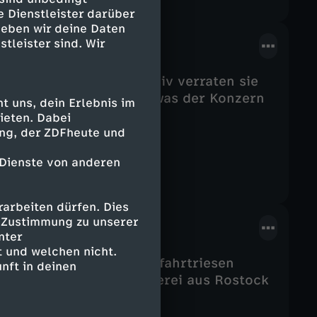
e Dienstleister darüber
geben wir deine Daten
stleister sind. Wir
n Rossmann aus: Exklusiv verraten sie
iganten. Sie erzählen, was der Konzern
 uns, dein Erlebnis im
ieten. Dabei
ing, der ZDFheute und
 Dienste von anderen
arbeiten dürfen. Dies
e Zustimmung zu unserer
nter
 und welchen nicht.
IDA" aus: Auf den Kreuzfahrtriesen
nft in deinen
ebeten. Damit die Reederei aus Rostock