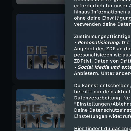
erforderlich für unser
hinaus Informationen a
ohne deine Einwilligung
verwenden deine Daten
Zustimmungspflichtige
• Personalisierung:
Die 
Angebot des ZDF an dic
personalisieren wir au
ZDFtivi. Daten von Dri
• Social Media und ext
Anbietern. Unter ander
Du kannst entscheiden,
betrifft nur dein aktu
Datenverarbeitung, für 
"Einstellungen/Ablehn
Deine Datenschutzeinst
Einstellungen widerruf
Hier findest du das Im