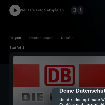
Neueste Folge abspielen
Folgen
Empfehlungen
Details
Staffel 1
Deine Datenschut
cmp-dialog-des
Um dir eine optimale W
Cookies und vergleichb