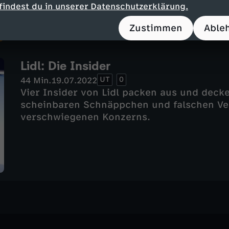
findest du in unserer Datenschutzerklärung.
Zustimmen
Able
Lidl: Die Insider
UT
0
44 Min.
19.07.2022
Vier Insider von Lidl packen aus und decke
scheinbaren Schnäppchen und falschen Ver
verschwiegenen Konzerns.