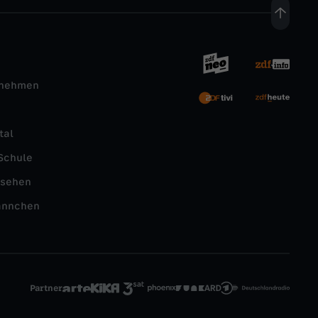
rnehmen
tal
Schule
nsehen
ännchen
Partner