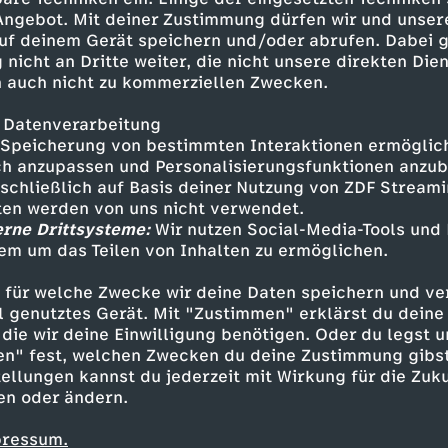
 Angebot. Mit deiner Zustimmung dürfen wir und unser
uf deinem Gerät speichern und/oder abrufen. Dabei 
Rossmann: Die Insider
 nicht an Dritte weiter, die nicht unsere direkten Dien
 auch nicht zu kommerziellen Zwecken.
UT
0
44 Min.
06.06.2023
Aufwendig maskiert packen vier Insider vo
 Datenverarbeitung
die geheimen Verkaufstricks des Drogerieg
Speicherung von bestimmten Interaktionen ermöglicht
versucht zu verschweigen.
h anzupassen und Personalisierungsfunktionen anzub
sschließlich auf Basis deiner Nutzung von ZDF Stream
tten werden von uns nicht verwendet.
erne Drittsysteme:
Wir nutzen Social-Media-Tools und
em um das Teilen von Inhalten zu ermöglichen.
 für welche Zwecke wir deine Daten speichern und ver
ell genutztes Gerät. Mit "Zustimmen" erklärst du dein
AIDA: Die Insider
die wir deine Einwilligung benötigen. Oder du legst u
UT
0
44 Min.
30.05.2023
en" fest, welchen Zwecken du deine Zustimmung gibst
Aufwendig maskiert packen Insider von "A
ellungen kannst du jederzeit mit Wirkung für die Zuku
werden Reisende systematisch zur Kasse g
en oder ändern.
Millionengewinne erwirtschaftet.
pressum.