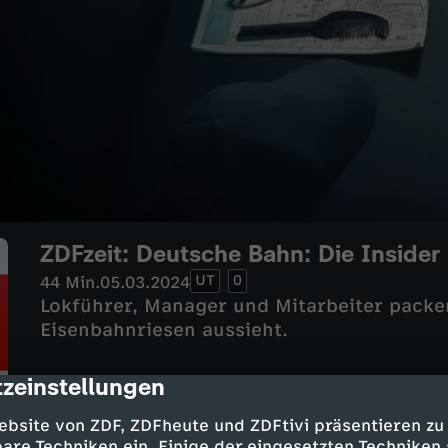
ZDFzeit: Deutsche Bahn: Die Insider
UT
0
44 Min.
05.03.2024
Lokführer, Manager und Mitarbeiter packen
Eisenbahnriesen aussieht.
zeinstellungen
cription
ebsite von ZDF, ZDFheute und ZDFtivi präsentieren zu
are Techniken ein. Einige der eingesetzten Techniken