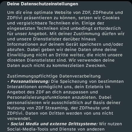
Deine Datenschutzeinstellungen
cmp-dialog-description
Um dir eine optimale Website von ZDF, ZDFheute und
ZDFtivi präsentieren zu können, setzen wir Cookies
und vergleichbare Techniken ein. Einige der
eingesetzten Techniken sind unbedingt erforderlich
für unser Angebot. Mit deiner Zustimmung dürfen wir
Mehr ZDF
Service
und unsere Dienstleister darüber hinaus
Informationen auf deinem Gerät speichern und/oder
ZDF-Apps
ZDFmitreden
abrufen. Dabei geben wir deine Daten ohne deine
Einwilligung nicht an Dritte weiter, die nicht unsere
Smart TV
Kontakt zum ZDF
direkten Dienstleister sind. Wir verwenden deine
Daten auch nicht zu kommerziellen Zwecken.
ZDFtext
Tickets
Zustimmungspflichtige Datenverarbeitung
Livestreams
Zuschauerservice
• Personalisierung:
Die Speicherung von bestimmten
Sendungen A-Z
Hilfe
Interaktionen ermöglicht uns, dein Erlebnis im
Angebot des ZDF an dich anzupassen und
TV-Programm
Personalisierungsfunktionen anzubieten. Dabei
personalisieren wir ausschließlich auf Basis deiner
Nutzung von ZDF Streaming, der ZDFheute und
ZDFtivi. Daten von Dritten werden von uns nicht
Das ZDF
verwendet.
• Social Media und externe Drittsysteme:
Wir nutzen
ZDF Unternehmen
Social-Media-Tools und Dienste von anderen