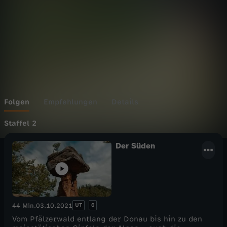
Folgen
Empfehlungen
Details
Staffel 2
Der Süden
UT
6
44 Min.
03.10.2021
Vom Pfälzerwald entlang der Donau bis hin zu den