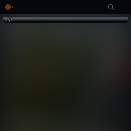
Zurück
ZDF
ZDF
Expedition
Deutschland
Natur
Dokumentation
informativ
Neueste Folge abspielen
Mehr