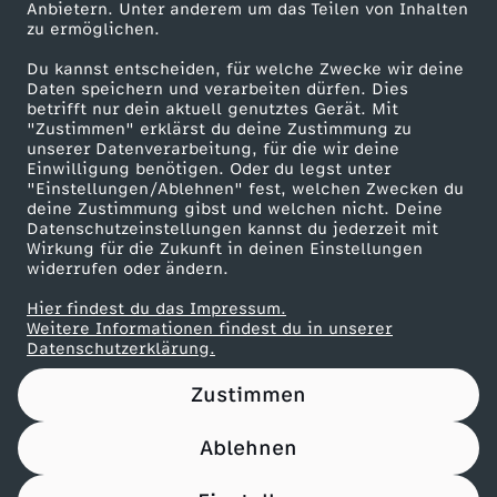
Anbietern. Unter anderem um das Teilen von Inhalten
Karriere
zu ermöglichen.
Presseportal
Du kannst entscheiden, für welche Zwecke wir deine
ZDF goes Schule
Daten speichern und verarbeiten dürfen. Dies
betrifft nur dein aktuell genutztes Gerät. Mit
Werbefernsehen
"Zustimmen" erklärst du deine Zustimmung zu
unserer Datenverarbeitung, für die wir deine
Mainzelmännchen
Einwilligung benötigen. Oder du legst unter
"Einstellungen/Ablehnen" fest, welchen Zwecken du
deine Zustimmung gibst und welchen nicht. Deine
Datenschutzeinstellungen kannst du jederzeit mit
Wirkung für die Zukunft in deinen Einstellungen
widerrufen oder ändern.
Hier findest du das Impressum.
Partner
Weitere Informationen findest du in unserer
Datenschutzerklärung.
Zustimmen
Ablehnen
Nutzungsbedingungen
Datenschutz
Datenschutz-Einstellungen
Impressum