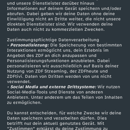
Mehr ZDF
Service
und unsere Dienstleister darüber hinaus
Informationen auf deinem Gerät speichern und/oder
ZDF-Apps
ZDFmitreden
abrufen. Dabei geben wir deine Daten ohne deine
Einwilligung nicht an Dritte weiter, die nicht unsere
Smart TV
Kontakt zum ZDF
direkten Dienstleister sind. Wir verwenden deine
Daten auch nicht zu kommerziellen Zwecken.
ZDFtext
Tickets
Zustimmungspflichtige Datenverarbeitung
Livestreams
Zuschauerservice
• Personalisierung:
Die Speicherung von bestimmten
Sendungen A-Z
Hilfe
Interaktionen ermöglicht uns, dein Erlebnis im
Angebot des ZDF an dich anzupassen und
TV-Programm
Personalisierungsfunktionen anzubieten. Dabei
personalisieren wir ausschließlich auf Basis deiner
Nutzung von ZDF Streaming, der ZDFheute und
ZDFtivi. Daten von Dritten werden von uns nicht
Das ZDF
verwendet.
• Social Media und externe Drittsysteme:
Wir nutzen
ZDF Unternehmen
Social-Media-Tools und Dienste von anderen
Anbietern. Unter anderem um das Teilen von Inhalten
Karriere
zu ermöglichen.
Presseportal
Du kannst entscheiden, für welche Zwecke wir deine
ZDF goes Schule
Daten speichern und verarbeiten dürfen. Dies
betrifft nur dein aktuell genutztes Gerät. Mit
Werbefernsehen
"Zustimmen" erklärst du deine Zustimmung zu