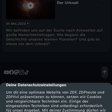
Der Urknall
6
45 Min.
2022
Wir befinden uns auf der Suche nach Antworten auf
große Menschheitsfragen: Wie begann die
Geschichte unseres kleinen Planeten? Und gab es
etwas vor dem Urknall?
Deine Datenschutzeinstellungen
cmp-dialog-description
Um dir eine optimale Website von ZDF, ZDFheute und
ZDFtivi präsentieren zu können, setzen wir Cookies
und vergleichbare Techniken ein. Einige der
eingesetzten Techniken sind unbedingt erforderlich
für unser Angebot. Mit deiner Zustimmung dürfen wir