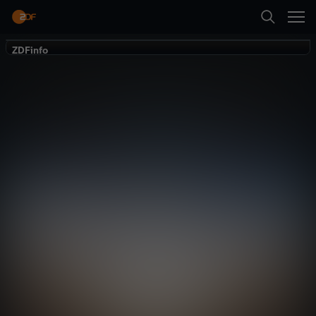
Zurück
ZDFinfo
ZDFinfo
Faszination
Weltall
Wissen
Dokumentation
bildgewaltig
Erste Folge abspielen
Mehr