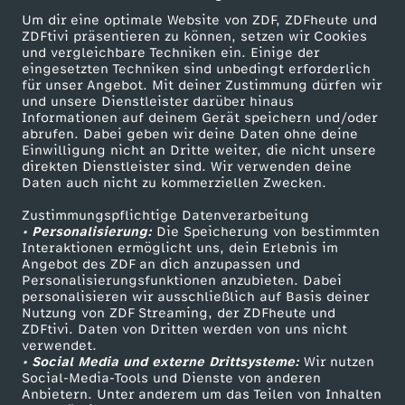
Um dir eine optimale Website von ZDF, ZDFheute und
ZDFtivi präsentieren zu können, setzen wir Cookies
und vergleichbare Techniken ein. Einige der
eingesetzten Techniken sind unbedingt erforderlich
für unser Angebot. Mit deiner Zustimmung dürfen wir
Mehr ZDF
Service
und unsere Dienstleister darüber hinaus
Informationen auf deinem Gerät speichern und/oder
ZDF-Apps
ZDFmitreden
abrufen. Dabei geben wir deine Daten ohne deine
Einwilligung nicht an Dritte weiter, die nicht unsere
Smart TV
Kontakt zum ZDF
direkten Dienstleister sind. Wir verwenden deine
Daten auch nicht zu kommerziellen Zwecken.
ZDFtext
Tickets
Zustimmungspflichtige Datenverarbeitung
Livestreams
Zuschauerservice
• Personalisierung:
Die Speicherung von bestimmten
Sendungen A-Z
Hilfe
Interaktionen ermöglicht uns, dein Erlebnis im
Angebot des ZDF an dich anzupassen und
TV-Programm
Personalisierungsfunktionen anzubieten. Dabei
personalisieren wir ausschließlich auf Basis deiner
Nutzung von ZDF Streaming, der ZDFheute und
ZDFtivi. Daten von Dritten werden von uns nicht
Das ZDF
verwendet.
• Social Media und externe Drittsysteme:
Wir nutzen
ZDF Unternehmen
Social-Media-Tools und Dienste von anderen
Anbietern. Unter anderem um das Teilen von Inhalten
Karriere