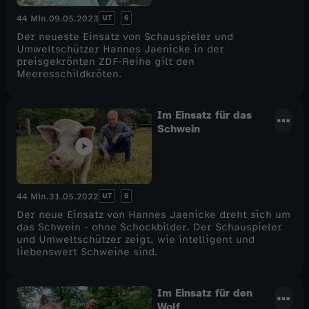
UT
6
44 Min.
09.05.2023
Der neueste Einsatz von Schauspieler und
Umweltschützer Hannes Jaenicke in der
preisgekrönten ZDF-Reihe gilt den
Meeresschildkröten.
Im Einsatz für das
Schwein
UT
6
44 Min.
31.05.2022
Der neue Einsatz von Hannes Jaenicke dreht sich um
das Schwein - ohne Schockbilder. Der Schauspieler
und Umweltschützer zeigt, wie intelligent und
liebenswert Schweine sind.
Im Einsatz für den
Wolf