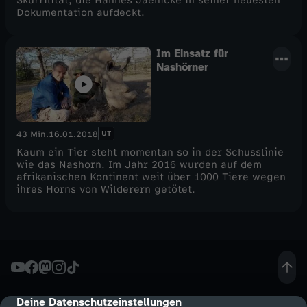
Skurrilität, die Hannes Jaenicke in seiner neuesten
Dokumentation aufdeckt.
Im Einsatz für
Nashörner
UT
43 Min.
16.01.2018
Kaum ein Tier steht momentan so in der Schusslinie
wie das Nashorn. Im Jahr 2016 wurden auf dem
afrikanischen Kontinent weit über 1000 Tiere wegen
ihres Horns von Wilderern getötet.
Deine Datenschutzeinstellungen
cmp-dialog-description