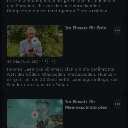
in Griechenland, nachhaltige Fischer in Indonesien
und Forscher, die von den beeindruckenden
E
Fähigkeiten dieser intelligenten Tiere erzählen.
i
Im Einsatz für Erde
n
s
UT
6
44 Min.
03.10.2024
a
Hannes Jaenicke kümmert sich um die gefährdete
Welt der Böden. Oberboden, Mutterboden, Humus –
t
es geht um die 30 Zentimeter Lebensgrundlage, das
Wunder unter unseren Füßen.
z
Im Einsatz für
Meeresschildkröten