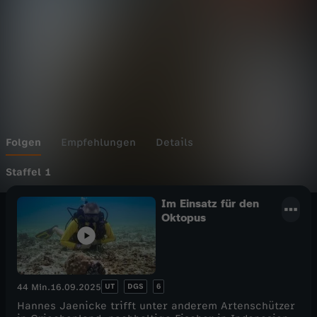
J
a
e
n
i
Folgen
Empfehlungen
Details
c
Staffel 1
Im Einsatz für den
k
Oktopus
e
i
UT
DGS
6
44 Min.
16.09.2025
m
Hannes Jaenicke trifft unter anderem Artenschützer