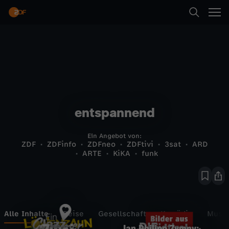
entspannend
Ein Angebot von:
ZDF
ZDFinfo
ZDFneo
ZDFtivi
3sat
ARD
ARTE
KiKA
funk
Alle Inhalte
Reise
Gesellschaft
Komödie
Musik
Jan Philipp Zymny: