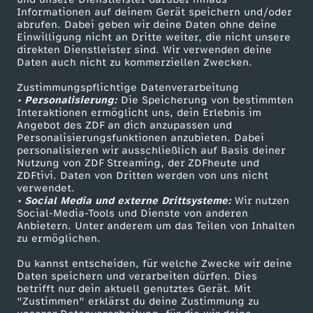
e
r
e
g
e
S
Informationen auf deinem Gerät speichern und/oder
i
ZDF-Apps
ZDFmitreden
c
u
abrufen. Dabei geben wir deine Daten ohne deine
i
c
i
Einwilligung nicht an Dritte weiter, die nicht unsere
Smart TV
Kontakt zum ZDF
P
ü
direkten Dienstleister sind. Wir verwenden deine
n
a
n
t
l
Daten auch nicht zu kommerziellen Zwecken.
ZDFtext
Tickets
c
i
d
…
Zustimmungspflichtige Datenverarbeitung
Livestreams
Zuschauerservice
d
u
• Personalisierung:
Die Speicherung von bestimmten
h
Sendungen A-Z
Hilfe
l
t
Interaktionen ermöglicht uns, dein Erlebnis im
e
Angebot des ZDF an dich anzupassen und
b
TV-Programm
e
Personalisierungsfunktionen anzubieten. Dabei
c
i
personalisieren wir ausschließlich auf Basis deiner
Nutzung von ZDF Streaming, der ZDFheute und
n
ZDFtivi. Daten von Dritten werden von uns nicht
h
r
Das ZDF
verwendet.
• Social Media und externe Drittsysteme:
1
Wir nutzen
ZDF Unternehmen
e
o
Social-Media-Tools und Dienste von anderen
Anbietern. Unter anderem um das Teilen von Inhalten
Karriere
0
zu ermöglichen.
r
l
Presseportal
Du kannst entscheiden, für welche Zwecke wir deine
ZDF goes Schule
Daten speichern und verarbeiten dürfen. Dies
betrifft nur dein aktuell genutztes Gerät. Mit
Werbefernsehen
"Zustimmen" erklärst du deine Zustimmung zu