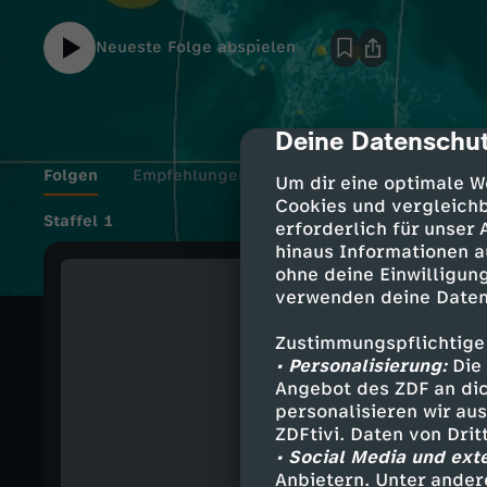
Neueste Folge abspielen
Deine Datenschut
cmp-dialog-des
Folgen
Empfehlungen
Details
Um dir eine optimale W
Cookies und vergleichb
Staffel 1
erforderlich für unser
hinaus Informationen a
ohne deine Einwilligung
verwenden deine Daten
Zustimmungspflichtige
• Personalisierung:
Die 
Angebot des ZDF an dic
personalisieren wir au
ZDFtivi. Daten von Dri
• Social Media und ext
Anbietern. Unter ander