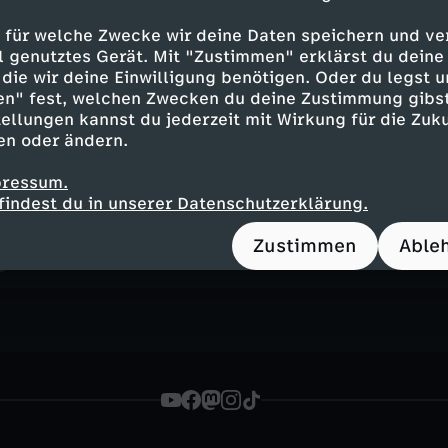
 für welche Zwecke wir deine Daten speichern und ver
ell genutztes Gerät. Mit "Zustimmen" erklärst du dein
Mit offenen Karten - Syrien: Welche
die wir deine Einwilligung benötigen. Oder du legst u
Diktatur?
en" fest, welchen Zwecken du deine Zustimmung gibst
ellungen kannst du jederzeit mit Wirkung für die Zuku
13 Min.
03.10.2025
en oder ändern.
Nach dem Sturz des Assad-Regimes ist der 
beendet. Nun steht der zerrüttete Staat 
pressum.
ein zerstörtes Land wieder aufbauen, eine
findest du in unserer Datenschutzerklärung.
gegensätzlichen Weltanschauungen zum fr
vom Krieg gezeichnete Gesellschaft stärke
Zustimmen
Able