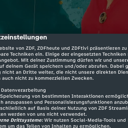
zeinstellungen
cription
ebsite von ZDF, ZDFheute und ZDFtivi präsentieren zu
are Techniken ein. Einige der eingesetzten Techniken
 Angebot. Mit deiner Zustimmung dürfen wir und unser
uf deinem Gerät speichern und/oder abrufen. Dabei 
Mit offenen Karten - Aserbaidschan:
 nicht an Dritte weiter, die nicht unsere direkten Dien
 auch nicht zu kommerziellen Zwecken.
Diktatur
13 Min.
10.10.2025
 Datenverarbeitung
In dieser Woche befasst sich "Mit offenen
Speicherung von bestimmten Interaktionen ermöglicht
h anzupassen und Personalisierungsfunktionen anzub
Kaukasus positioniert sich als wichtiger r
sschließlich auf Basis deiner Nutzung von ZDF Stream
werden verfolgt oder inhaftiert und es gib
tten werden von uns nicht verwendet.
Bergkarabach kam es zu ethnischen Säube
erne Drittsysteme:
Wir nutzen Social-Media-Tools und
ist das Land unter Ilham Alijew jedoch ein 
em um das Teilen von Inhalten zu ermöglichen.