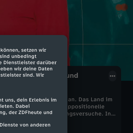
 können, setzen wir
 sind unbedingt
e Dienstleister darüber
geben wir deine Daten
 Fossile Brennstoffe und
stleister sind. Wir
 Karten" mit Aserbaidschan. Das Land im
 uns, dein Erlebnis im
ieten. Dabei
egionaler Akteur. Doch Oppositionelle
ing, der ZDFheute und
t digitale Destabilisierungsversuche. In
rungen. Aufgrund seiner Bodenschätze
 Dienste von anderen
wichtiger Partner.