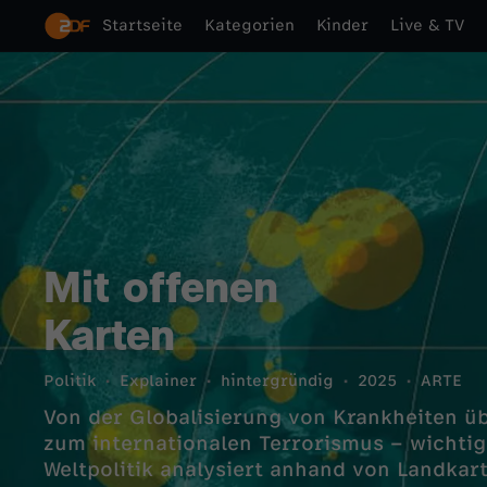
Startseite
Kategorien
Kinder
Live & TV
Mit offenen
Karten
Politik
Explainer
hintergründig
2025
ARTE
Von der Globalisierung von Krankheiten üb
zum internationalen Terrorismus – wichtig
Weltpolitik analysiert anhand von Landkar