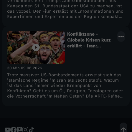
Verbündete. Seit Trumps Annexionsfantasien, aus
Kanada den 51. Bundesstaat der USA zu machen, ist
e
das vorbei. Der Film erklärt mit Infoanimationen und
Expertinnen und Experten aus der Region kompakt
die Hintergründe – von der gemeinsamen Geschichte
l
beider Länder bis zu Mark Carneys neuer
Außenpolitik für Kanada.
Konfliktzone -
2
Globale Krisen kurz
erklärt - Iran:
Warum fällt das
Regime nicht?
30 Min.
09.06.2026
Trotz massiver US-Bombardements erweist sich das
islamische Regime im Iran als recht stabil. Warum
ist das Land immer wieder Brennpunkt von
Konflikten? Geht es um Öl, Religion, Ideologien oder
die Vorherrschaft im Nahen Osten? Die ARTE-Reihe
"Konfliktzone" gibt kompakte Antworten mit Info-
Animationen, Experten aus der Region, und zeigt,
wie der Konflikt im Iran auch uns betrifft.