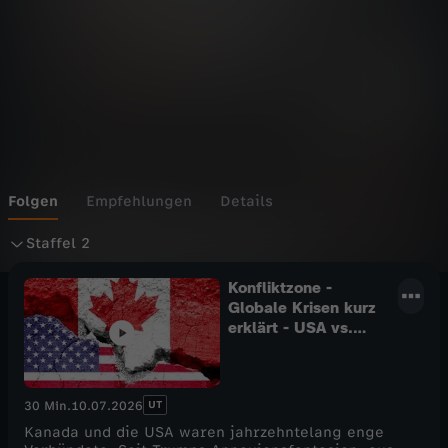
Folgen
Empfehlungen
Details
S
Staffel 2
t
Konfliktzone -
Globale Krisen kurz
erklärt - USA vs.
a
Kanada - Von
Nachbarn zu
f
Gegnern?
UT
30 Min.
10.07.2026
f
Kanada und die USA waren jahrzehntelang enge