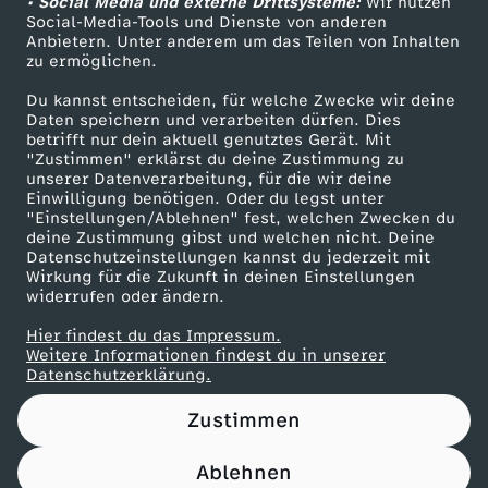
• Social Media und externe Drittsysteme:
Wir nutzen
ZDF Unternehmen
Social-Media-Tools und Dienste von anderen
Anbietern. Unter anderem um das Teilen von Inhalten
Karriere
zu ermöglichen.
Presseportal
Du kannst entscheiden, für welche Zwecke wir deine
ZDF goes Schule
Daten speichern und verarbeiten dürfen. Dies
betrifft nur dein aktuell genutztes Gerät. Mit
Werbefernsehen
"Zustimmen" erklärst du deine Zustimmung zu
unserer Datenverarbeitung, für die wir deine
Mainzelmännchen
Einwilligung benötigen. Oder du legst unter
"Einstellungen/Ablehnen" fest, welchen Zwecken du
deine Zustimmung gibst und welchen nicht. Deine
Datenschutzeinstellungen kannst du jederzeit mit
Wirkung für die Zukunft in deinen Einstellungen
widerrufen oder ändern.
Hier findest du das Impressum.
Partner
Weitere Informationen findest du in unserer
Datenschutzerklärung.
Zustimmen
Ablehnen