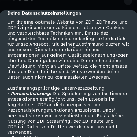
Deine Datenschutzeinstellungen
cmp-dialog-description
Um dir eine optimale Website von ZDF, ZDFheute und
ZDFtivi präsentieren zu können, setzen wir Cookies
und vergleichbare Techniken ein. Einige der
eingesetzten Techniken sind unbedingt erforderlich
für unser Angebot. Mit deiner Zustimmung dürfen wir
Mehr ZDF
Service
und unsere Dienstleister darüber hinaus
Informationen auf deinem Gerät speichern und/oder
ZDF-Apps
ZDFmitreden
abrufen. Dabei geben wir deine Daten ohne deine
Einwilligung nicht an Dritte weiter, die nicht unsere
Smart TV
Kontakt zum ZDF
direkten Dienstleister sind. Wir verwenden deine
Daten auch nicht zu kommerziellen Zwecken.
ZDFtext
Tickets
Zustimmungspflichtige Datenverarbeitung
Livestreams
Zuschauerservice
• Personalisierung:
Die Speicherung von bestimmten
Sendungen A-Z
Hilfe
Interaktionen ermöglicht uns, dein Erlebnis im
Angebot des ZDF an dich anzupassen und
TV-Programm
Personalisierungsfunktionen anzubieten. Dabei
personalisieren wir ausschließlich auf Basis deiner
Nutzung von ZDF Streaming, der ZDFheute und
ZDFtivi. Daten von Dritten werden von uns nicht
Das ZDF
verwendet.