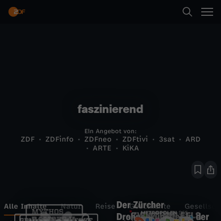
faszinierend
Ein Angebot von:
ZDF
ZDFinfo
ZDFneo
ZDFtivi
3sat
ARD
ARTE
KiKA
Der Zürcher
Alle Inhalte
Natur
Reise
Geschichte
Gesellsch
Drohnenkünstler in der