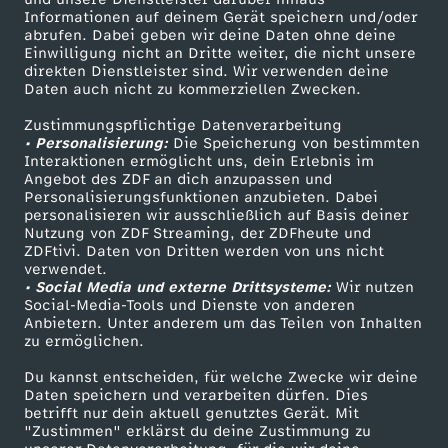
u
i
s
M
i
e
Informationen auf deinem Gerät speichern und/oder
s
ZDF-Apps
ZDFmitreden
u
n
abrufen. Dabei geben wir deine Daten ohne deine
r
e
Einwilligung nicht an Dritte weiter, die nicht unsere
–
e
Smart TV
Kontakt zum ZDF
o
l
direkten Dienstleister sind. Wir verwenden deine
e
w
d
e
l
Daten auch nicht zu kommerziellen Zwecken.
ZDFtext
Tickets
W
l
n
s
s
Zustimmungspflichtige Datenverarbeitung
Livestreams
Zuschauerservice
e
e
n
k
• Personalisierung:
Die Speicherung von bestimmten
e
a
Sendungen A-Z
Hilfe
W
u
Interaktionen ermöglicht uns, dein Erlebnis im
I
r
s
Angebot des ZDF an dich anzupassen und
v
i
TV-Programm
Personalisierungsfunktionen anzubieten. Dabei
n
n
a
n
personalisieren wir ausschließlich auf Basis deiner
I
k
P
o
s
Nutzung von ZDF Streaming, der ZDFheute und
n
i
ZDFtivi. Daten von Dritten werden von uns nicht
s
d
Das ZDF
.
verwendet.
e
o
n
t
• Social Media und externe Drittsysteme:
Wir nutzen
ZDF Unternehmen
e
a
s
F
Social-Media-Tools und Dienste von anderen
d
p
Anbietern. Unter anderem um das Teilen von Inhalten
Karriere
O
e
zu ermöglichen.
s
T
e
l
Presseportal
e
d
Du kannst entscheiden, für welche Zwecke wir deine
ZDF goes Schule
N
r
Daten speichern und verarbeiten dürfen. Dies
r
u
betrifft nur dein aktuell genutztes Gerät. Mit
r
Werbefernsehen
y
"Zustimmen" erklärst du deine Zustimmung zu